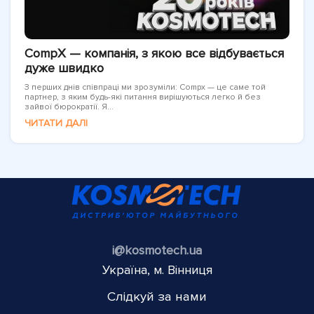
CompX — компанія, з якою все відбувається
дуже швидко
З перших днів співпраці ми зрозуміли: Compx — це саме той
партнер, з яким будь-які питання вирішуються легко й без
зайвої бюрократії. Я...
ЧИТАТИ ДАЛІ
i@kosmotech.ua
Україна, м. Вінниця
Слідкуй за нами