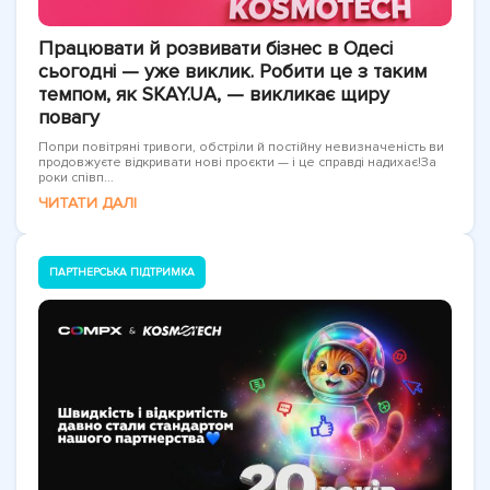
Працювати й розвивати бізнес в Одесі
сьогодні — уже виклик. Робити це з таким
темпом, як SKAY.UA, — викликає щиру
повагу
Попри повітряні тривоги, обстріли й постійну невизначеність ви
продовжуєте відкривати нові проєкти — і це справді надихає!За
роки співп...
ЧИТАТИ ДАЛІ
ПАРТНЕРСЬКА ПІДТРИМКА