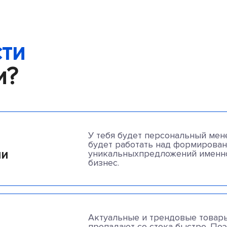
ти
и?
У тебя будет персональный ме
будет работать над формирова
ии
уникальныхпредложений именно
бизнес.
Актуальные и трендовые товары
пропадают со стока быстро. Поэ