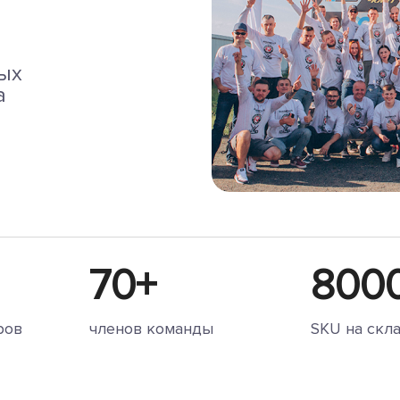
ых
а
70+
800
ров
членов команды
SKU на скл