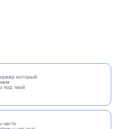
неджер который
нием
 под твой
 часто
тому у нас есть