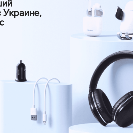
ший
 Украине,
с