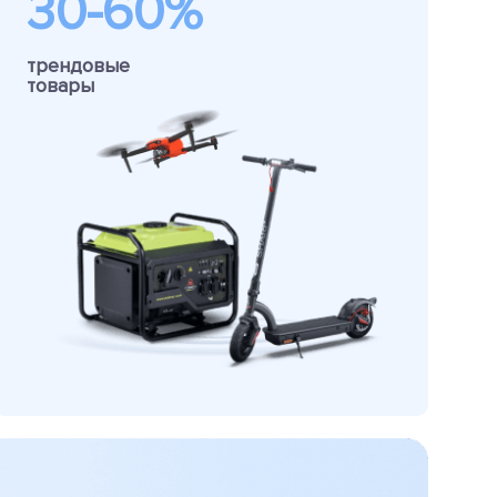
30-60%
трендовые
товары