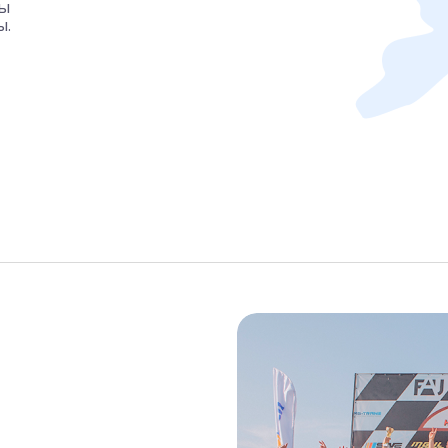
мы
ы.