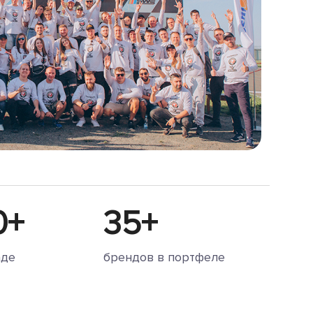
0+
35+
аде
брендов в портфеле