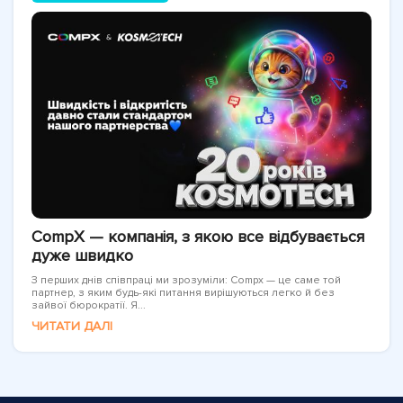
CompX — компанія, з якою все відбувається
дуже швидко
З перших днів співпраці ми зрозуміли: Compx — це саме той
партнер, з яким будь-які питання вирішуються легко й без
зайвої бюрократії. Я...
ЧИТАТИ ДАЛІ