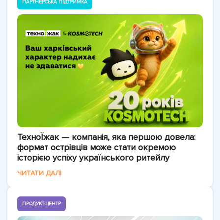
ПАРТНЕРСЬКА ПІДТРИМКА
ТехноЇжак — компанія, яка першою довела:
формат острівців може стати окремою
історією успіху українського ритейлу
ЧИТАТИ ДАЛІ
ПРОДУКТ-ЦЕНТР