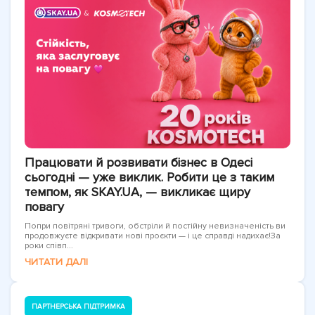
Працювати й розвивати бізнес в Одесі
сьогодні — уже виклик. Робити це з таким
темпом, як SKAY.UA, — викликає щиру
повагу
Попри повітряні тривоги, обстріли й постійну невизначеність ви
продовжуєте відкривати нові проєкти — і це справді надихає!За
роки співп...
ЧИТАТИ ДАЛІ
ПАРТНЕРСЬКА ПІДТРИМКА