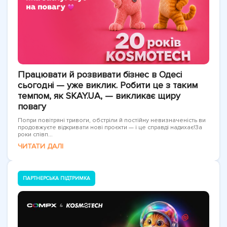
Працювати й розвивати бізнес в Одесі
сьогодні — уже виклик. Робити це з таким
темпом, як SKAY.UA, — викликає щиру
повагу
Попри повітряні тривоги, обстріли й постійну невизначеність ви
продовжуєте відкривати нові проєкти — і це справді надихає!За
роки співп...
ЧИТАТИ ДАЛІ
ПАРТНЕРСЬКА ПІДТРИМКА