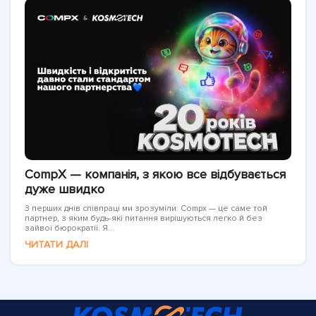
CompX — компанія, з якою все відбувається
дуже швидко
З перших днів співпраці ми зрозуміли: Compx — це саме той
партнер, з яким будь-які питання вирішуються легко й без
зайвої бюрократії. Я...
ЧИТАТИ ДАЛІ