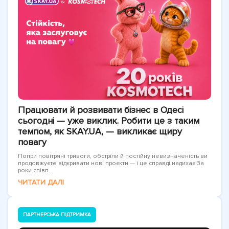
Працювати й розвивати бізнес в Одесі
сьогодні — уже виклик. Робити це з таким
темпом, як SKAY.UA, — викликає щиру
повагу
Попри повітряні тривоги, обстріли й постійну невизначеність ви
продовжуєте відкривати нові проєкти — і це справді надихає!За
роки співп...
ЧИТАТИ ДАЛІ
ПАРТНЕРСЬКА ПІДТРИМКА