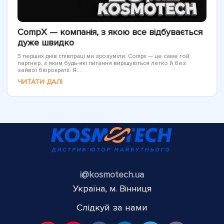
CompX — компанія, з якою все відбувається
дуже швидко
З перших днів співпраці ми зрозуміли: Compx — це саме той
партнер, з яким будь-які питання вирішуються легко й без
зайвої бюрократії. Я...
ЧИТАТИ ДАЛІ
i@kosmotech.ua
Україна, м. Вінниця
Слідкуй за нами