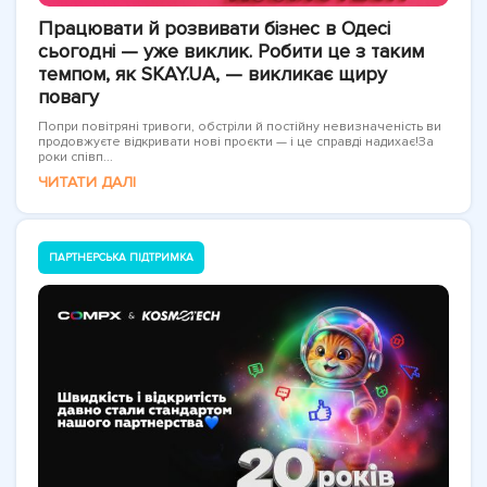
Працювати й розвивати бізнес в Одесі
сьогодні — уже виклик. Робити це з таким
темпом, як SKAY.UA, — викликає щиру
повагу
Попри повітряні тривоги, обстріли й постійну невизначеність ви
продовжуєте відкривати нові проєкти — і це справді надихає!За
роки співп...
ЧИТАТИ ДАЛІ
ПАРТНЕРСЬКА ПІДТРИМКА