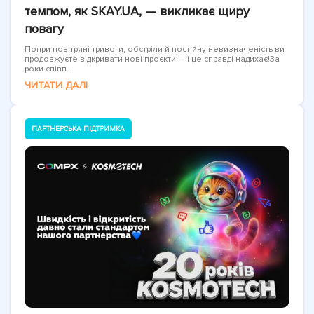
темпом, як SKAY.UA, — викликає щиру
повагу
Попри повітряні тривоги, обстріли й постійну невизначеність ви
продовжуєте відкривати нові проєкти — і це справді надихає!За
роки співп...
ЧИТАТИ ДАЛІ
ПАРТНЕРСЬКА ПІДТРИМКА