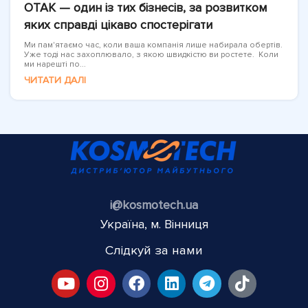
OTAK — один із тих бізнесів, за розвитком
яких справді цікаво спостерігати
Ми пам'ятаємо час, коли ваша компанія лише набирала обертів.
Уже тоді нас захоплювало, з якою швидкістю ви ростете. Коли
ми нарешті по...
ЧИТАТИ ДАЛІ
i@kosmotech.ua
Україна, м. Вінниця
Слідкуй за нами