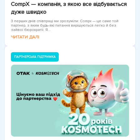
CompX — компанія, з якою все відбувається
дуже швидко
З перших днів співпраці ми зрозуміли: Compx — це саме той
партнер, з яким будь-які питання вирішуються легко й без
зайвої бюрократії. Я...
ЧИТАТИ ДАЛІ
ПАРТНЕРСЬКА ПІДТРИМКА