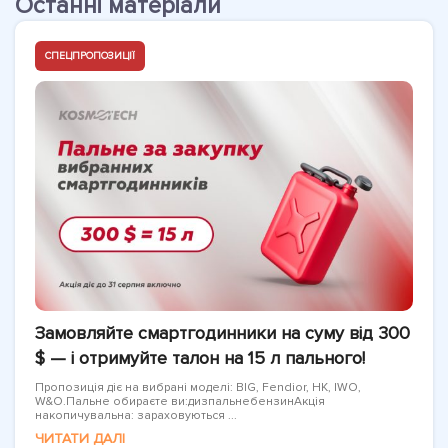
Останні матеріали
СПЕЦПРОПОЗИЦІЇ
Замовляйте смартгодинники на суму від 300
$ — і отримуйте талон на 15 л пального!
Пропозиція діє на вибрані моделі: BIG, Fendior, HK, IWO,
W&O.Пальне обираєте ви:дизпальнебензинАкція
накопичувальна: зараховуються ...
ЧИТАТИ ДАЛІ