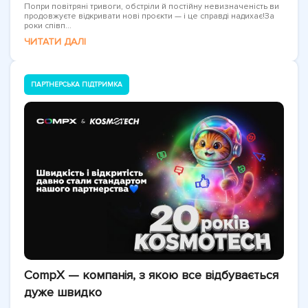
Попри повітряні тривоги, обстріли й постійну невизначеність ви
продовжуєте відкривати нові проєкти — і це справді надихає!За
роки співп...
ЧИТАТИ ДАЛІ
ПАРТНЕРСЬКА ПІДТРИМКА
CompX — компанія, з якою все відбувається
дуже швидко