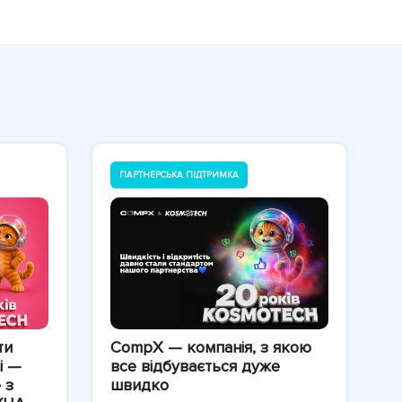
ПАРТНЕРСЬКА ПІДТРИМКА
ти
CompX — компанія, з якою
і —
все відбувається дуже
 з
швидко