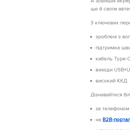
А зовнішні акуму
ще й своїм авт
З ключових пер
зроблені з во
підтримка шви
кабель Type-C
виходи USB+U
високий ККД.
Дізнавайтеся бі
за телефоно
на
B2B-портал