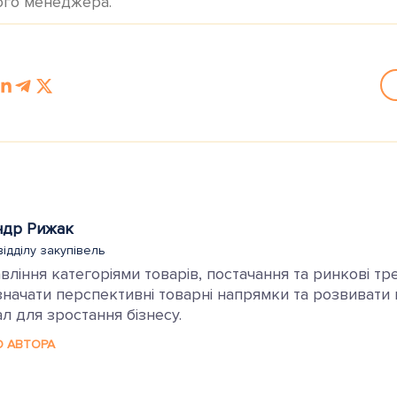
ого менеджера.
ндр Рижак
відділу закупівель
ління категоріями товарів, постачання та ринкові тр
ачати перспективні товарні напрямки та розвивати ка
л для зростання бізнесу.
О АВТОРА