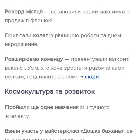
Рекорд місяця
— встановили новий максимум з
продажів флешок!
Привітали
колег
із річницею роботи та днем
народження.
Розширюємо команду
— презентували відкриті
вакансії. Усім, хто хоче зростати разом із нами,
велкам, надсилайте резюме →
сюди
.
Космокультура та розвиток
Пройшли ще одне навчання
зі штучного
інтелекту.
Взяли участь у майстеркласі «Дошка бажань»
, де
візуалізували власні великі цілі.