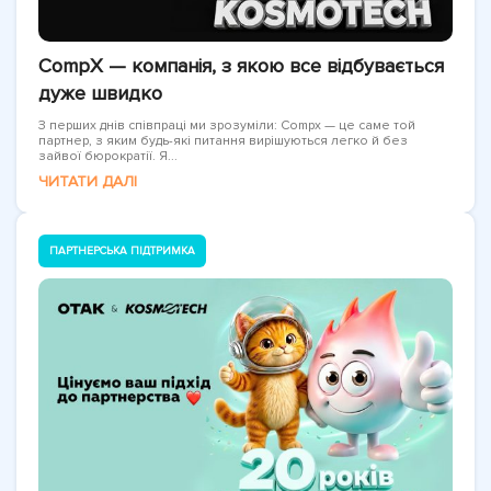
CompX — компанія, з якою все відбувається
дуже швидко
З перших днів співпраці ми зрозуміли: Compx — це саме той
партнер, з яким будь-які питання вирішуються легко й без
зайвої бюрократії. Я...
ЧИТАТИ ДАЛІ
ПАРТНЕРСЬКА ПІДТРИМКА