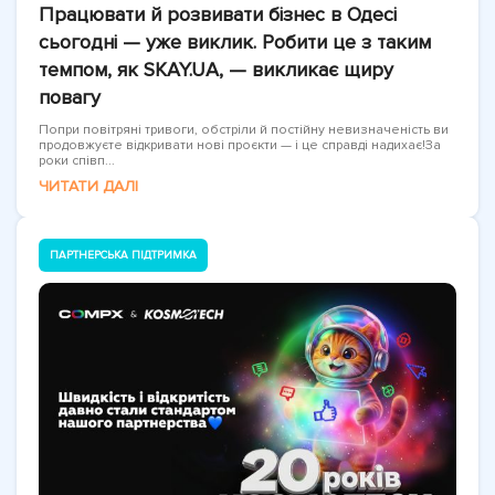
Працювати й розвивати бізнес в Одесі
сьогодні — уже виклик. Робити це з таким
темпом, як SKAY.UA, — викликає щиру
повагу
Попри повітряні тривоги, обстріли й постійну невизначеність ви
продовжуєте відкривати нові проєкти — і це справді надихає!За
роки співп...
ЧИТАТИ ДАЛІ
ПАРТНЕРСЬКА ПІДТРИМКА