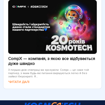
CompX — компанія, з якою все відбувається
дуже швидко
З перших днів співпраці ми зрозуміли: Compx — це саме той
партнер, з яким будь-які питання вирішуються легко й без
зайвої бюрократії. Я...
ЧИТАТИ ДАЛІ