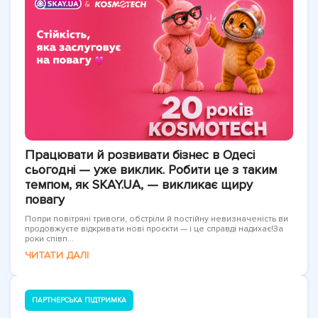
Працювати й розвивати бізнес в Одесі
сьогодні — уже виклик. Робити це з таким
темпом, як SKAY.UA, — викликає щиру
повагу
Попри повітряні тривоги, обстріли й постійну невизначеність ви
продовжуєте відкривати нові проєкти — і це справді надихає!За
роки співп...
ЧИТАТИ ДАЛІ
ПАРТНЕРСЬКА ПІДТРИМКА