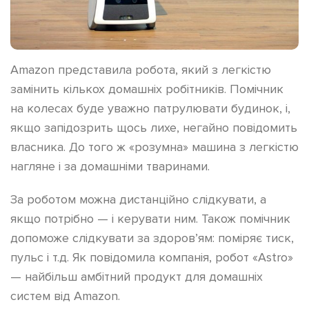
Аmazon представила робота, який з легкістю
замінить кількох домашніх робітників. Помічник
на колесах буде уважно патрулювати будинок, і,
якщо запідозрить щось лихе, негайно повідомить
власника. До того ж «розумна» машина з легкістю
нагляне і за домашніми тваринами.
За роботом можна дистанційно слідкувати, а
якщо потрібно — і керувати ним. Також помічник
допоможе слідкувати за здоров’ям: поміряє тиск,
пульс і т.д. Як повідомила компанія, робот «Astro»
— найбільш амбітний продукт для домашніх
систем від Amazon.