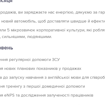
ісяця
родажів, ви заряджаєте нас енергією, дякуємо за гар
новий автомобіль, щоб доставляти швидше й ефекти
ли 5 мікрозвичок корпоративної культури, які робля
 сильнішими, людянішими.
рвень
ння регулярної допомоги ЗСУ
я нових планових показників у продажах
а до запуску навчання з англійської мови для співроб
я тренінгу з першої домедичної допомоги
я eNPS та дослідження залученості працівників