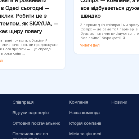
вати й розвивати
CompX — компанія, з 
 в Одесі сьогодні —
все відбувається дуже
клик. Робити це з
швидко
темпом, як SKAY.UA, —
З перших днів співпраці ми зрозу
Compx — це саме той партнер, з
кає щиру повагу
будь-які питання вирішуються ле
без зайвої бюрократії. Я...
ітряні тривоги, обстріли й
 невизначеність ви продовжуєте
ЧИТАТИ ДАЛІ
и нові проєкти — і це справді
а роки співп...
ЛІ
Співпраця
Компанія
Новини
Відгуки партнерів
Наша команда
Оптовий постачальник
Історія компанії
Постачальник по
Місія та цінності