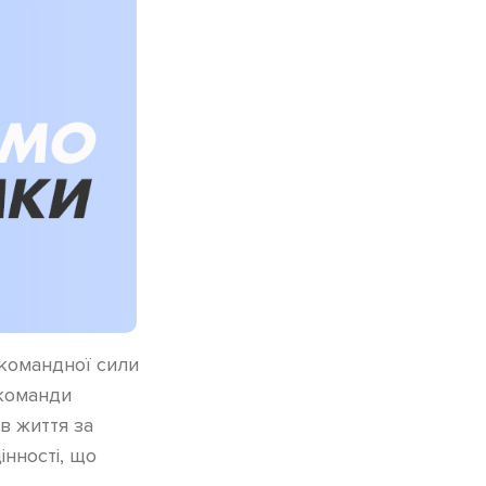
 командної сили
 команди
в життя за
інності, що