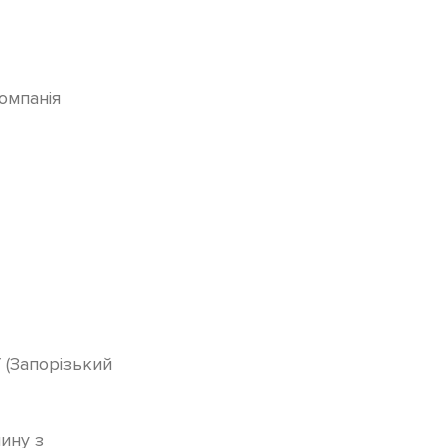
омпанія
 (Запорізький
ину з