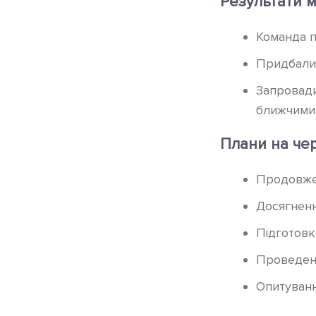
Результати м
Команда п
Придбали 
Запровади
ближчими,
Плани на че
Продовже
Досягненн
Підготовк
Проведенн
Опитуванн