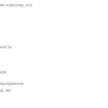
мо кожному, хто
ькість
нди.
 народження
ї, які