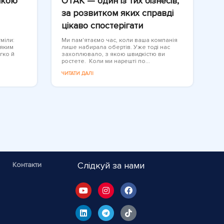
якою
OTAK — один із тих бізнесів,
за розвитком яких справді
цікаво спостерігати
міли:
Ми пам'ятаємо час, коли ваша компанія
 яким
лише набирала обертів. Уже тоді нас
гко й
захоплювало, з якою швидкістю ви
ростете. Коли ми нарешті по...
ЧИТАТИ ДАЛІ
Слідкуй за нами
Контакти