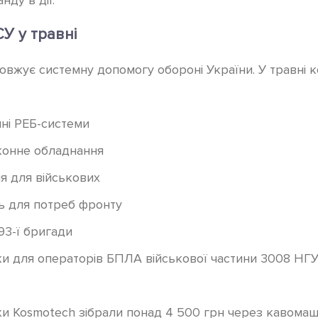
У у травні
вжує системну допомогу обороні України. У травні к
нні РЕБ-системи
конне обладнання
я для військових
ь для потреб фронту
93-ї бригади
и для операторів БПЛА військової частини 3008 НГУ
ки Kosmotech зібрали понад 4 500 грн через кавомаш