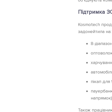
Підтримка ЗС
Kosmotech продо
задонейтила на:
8-діапазо
оптоволо
харчуванн
автомобіл
пікап для 
пауербанк
напрямок)
Також працівни