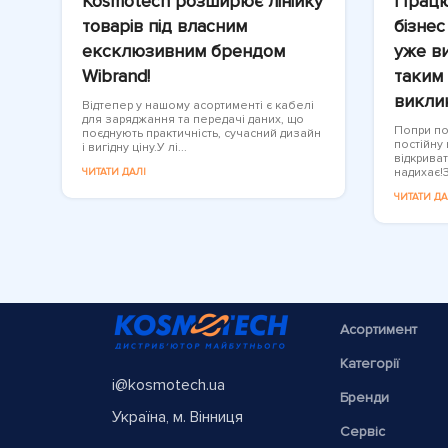
Kosmotech розширює лінійку
Працю
товарів під власним
бізнес
ексклюзивним брендом
уже ви
Wibrand!
таким 
викли
Відтепер у нашому асортименті є кабелі
для заряджання та передачі даних, що
Попри пов
поєднують практичність, сучасний дизайн
постійну
і вигідну ціну.У лі...
відкриват
надихає!З
ЧИТАТИ ДАЛІ
ЧИТАТИ ДА
Асортимент
Категорії
i@kosmotech.ua
Бренди
Україна, м. Вінниця
Сервіс