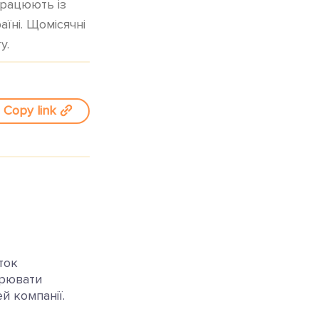
працюють із
їні. Щомісячні
у.
Copy link
ток
орювати
й компанії.