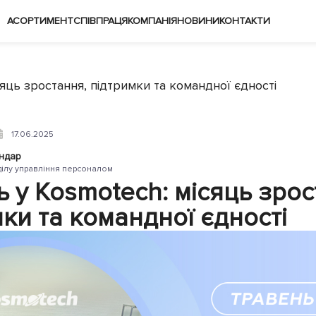
АСОРТИМЕНТ
СПІВПРАЦЯ
КОМПАНІЯ
НОВИНИ
КОНТАКТИ
сяць зростання, підтримки та командної єдності
17.06.2025
ндар
ділу управління персоналом
 у Kosmotech: місяць зрос
ки та командної єдності