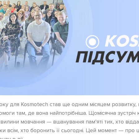
оку для Kosmotech став ще одним місяцем розвитку,
омоги там, де вона найпотрібніша. Щомісячна зустріч
хвилини мовчання — вшанування пам’яті тих, хто відда
ки всім, хто боронить її сьогодні. Цей момент — про ц
нду в дії.