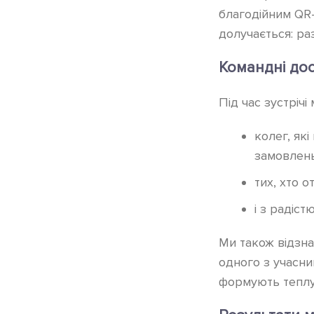
благодійним QR-
долучається: ра
Командні до
Під час зустрічі
колег, як
замовлень
тих, хто 
і з радіс
Ми також відзн
одного з учасник
формують теплу