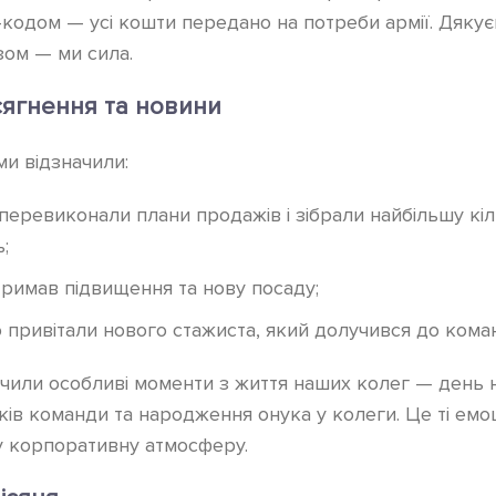
кодом — усі кошти передано на потреби армії. Дякує
зом — ми сила.
сягнення та новини
 ми відзначили:
і перевиконали плани продажів і зібрали найбільшу кіл
;
отримав підвищення та нову посаду;
тю привітали нового стажиста, який долучився до кома
ачили особливі моменти з життя наших колег — день
ів команди та народження онука у колеги. Це ті емоці
 корпоративну атмосферу.