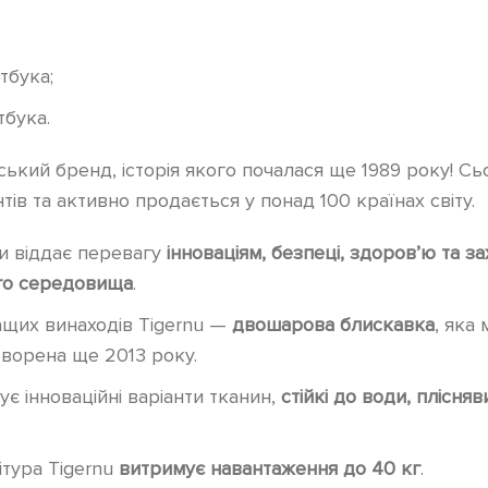
тбука;
тбука.
ький бренд, історія якого почалася ще 1989 року! Сьо
тів та активно продається у понад 100 країнах світу.
и віддає перевагу
інноваціям, безпеці, здоров’ю та за
го середовища
.
ащих винаходів Tigernu —
двошарова блискавка
, яка 
творена ще 2013 року.
є інноваційні варіанти тканин,
стійкі до води, плісняв
тура Tigernu
витримує навантаження до 40 кг
.