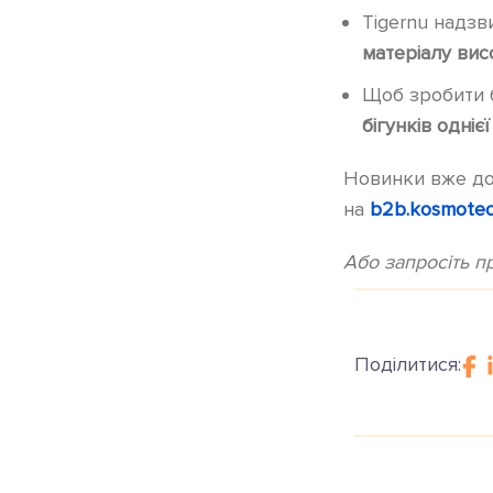
Tigernu надзв
матеріалу вис
Щоб зробити 
бігунків одніє
Новинки вже дос
на
b2b.kosmotec
Або запросіть 
Поділитися: