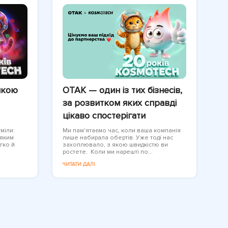
якою
OTAK — один із тих бізнесів,
за розвитком яких справді
цікаво спостерігати
міли:
Ми пам'ятаємо час, коли ваша компанія
 яким
лише набирала обертів. Уже тоді нас
гко й
захоплювало, з якою швидкістю ви
ростете. Коли ми нарешті по...
ЧИТАТИ ДАЛІ