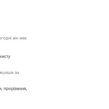
годні він має
хисту
міцніша за
и, прорізання,