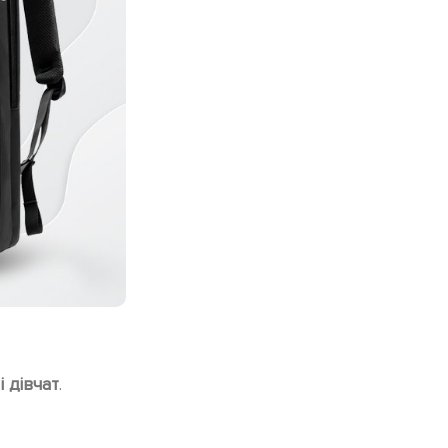
і дівчат
.