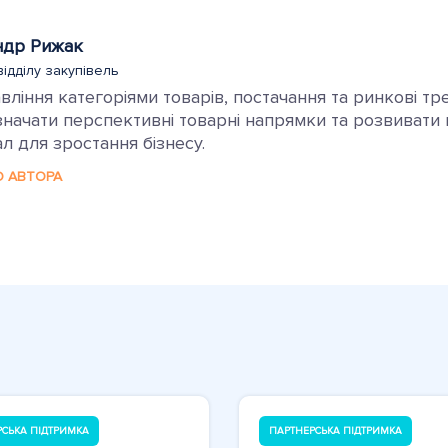
ндр Рижак
відділу закупівель
ління категоріями товарів, постачання та ринкові тр
ачати перспективні товарні напрямки та розвивати ка
л для зростання бізнесу.
О АВТОРА
РСЬКА ПІДТРИМКА
ПАРТНЕРСЬКА ПІДТРИМКА