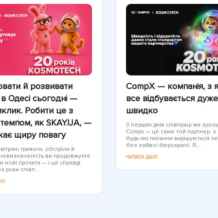
вати й розвивати
CompX — компанія, з 
 в Одесі сьогодні —
все відбувається дуже
клик. Робити це з
швидко
темпом, як SKAY.UA, —
З перших днів співпраці ми зрозу
Compx — це саме той партнер, з
кає щиру повагу
будь-які питання вирішуються ле
без зайвої бюрократії. Я...
ітряні тривоги, обстріли й
 невизначеність ви продовжуєте
ЧИТАТИ ДАЛІ
и нові проєкти — і це справді
а роки співп...
ЛІ