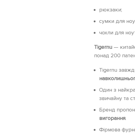
рюкзаки;
сумки для ноу
чохли для ноу
Tigernu
— китайс
понад 200 патен
Tigernu завжд
навколишньо
Один з найкр
звичайну та с
Бренд пропону
вигорання
.
Фірмова фурні