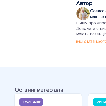
Автор
Олекса
Керівник 
Пишу про управ
Допомагаю визн
мають потенціа
ІНШІ СТАТТІ ЦЬОГ
Останні матеріали
ПРОДУКТ-ЦЕНТР
ПАРТНЕ