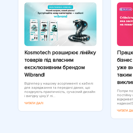
Kosmotech розширює лінійку
Працю
товарів під власним
бізнес
ексклюзивним брендом
уже ви
Wibrand!
таким 
викли
Відтепер у нашому асортименті є кабелі
для заряджання та передачі даних, що
Попри пов
поєднують практичність, сучасний дизайн
постійну
і вигідну ціну.У лі...
відкриват
надихає!З
ЧИТАТИ ДАЛІ
ЧИТАТИ ДА