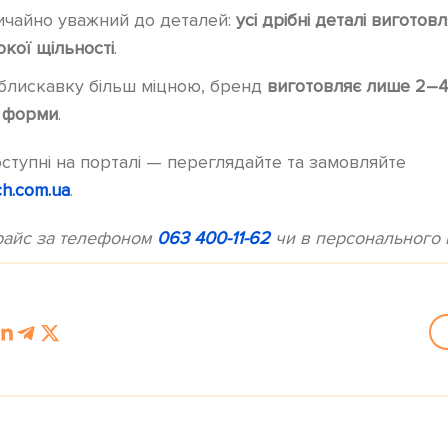
ичайно уважний до деталей:
усі дрібні деталі виготов
окої щільності
.
блискавку більш міцною, бренд
виготовляє лише 2–
ї форми
.
тупні на порталі — переглядайте та замовляйте
h.com.ua
.
прайс за телефоном
063 400-11-62
чи в персонального