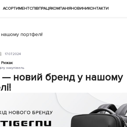
АСОРТИМЕНТ
СПІВПРАЦЯ
КОМПАНІЯ
НОВИНИ
КОНТАКТИ
 нашому портфелі!
17.07.2024
 Рижак
ділу закупівель
u — новий бренд у нашому
лі!