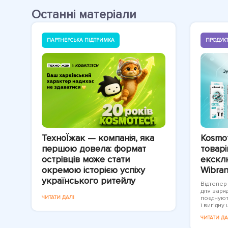
Останні матеріали
ПАРТНЕРСЬКА ПІДТРИМКА
ПРОДУКТ
ТехноЇжак — компанія, яка
Kosmo
першою довела: формат
товарі
острівців може стати
екскл
окремою історією успіху
Wibran
українського ритейлу
Відтепер
для заря
ЧИТАТИ ДАЛІ
поєднуют
і вигідну ц
ЧИТАТИ ДА