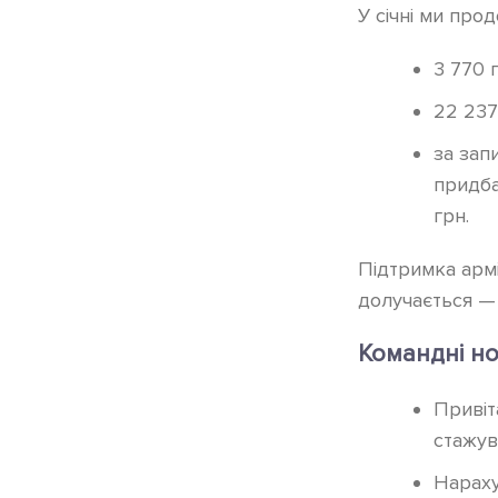
У січні ми про
3 770 
22 237
за зап
придба
грн.
Підтримка армі
долучається — 
Командні н
Привіт
стажув
Нараху