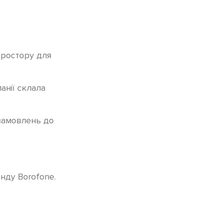
простору для
анії склала
дзамовлень до
нду Borofone.