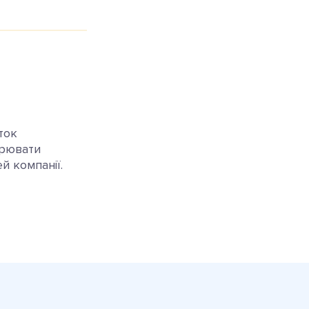
ток
орювати
й компанії.