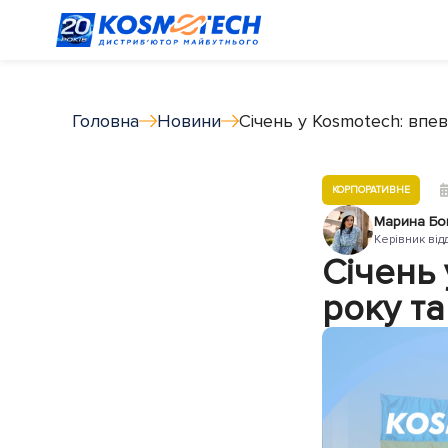
Головна
Новини
Січень у Kosmotech: впе
КОРПОРАТИВНЕ
Марина Бо
Керівник від
Січень
року та