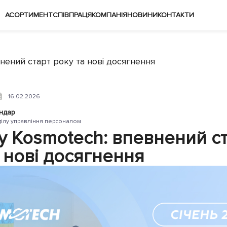
АСОРТИМЕНТ
СПІВПРАЦЯ
КОМПАНІЯ
НОВИНИ
КОНТАКТИ
внений старт року та нові досягнення
16.02.2026
ндар
ділу управління персоналом
 у Kosmotech: впевнений с
 нові досягнення