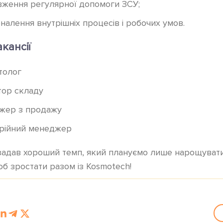
ження регулярної допомоги ЗСУ;
налення внутрішніх процесів і робочих умов.
кансії
толог
ор складу
жер з продажу
рійний менеджер
задав хороший темп, який плануємо лише нарощувати
б зростати разом із Kosmotech!