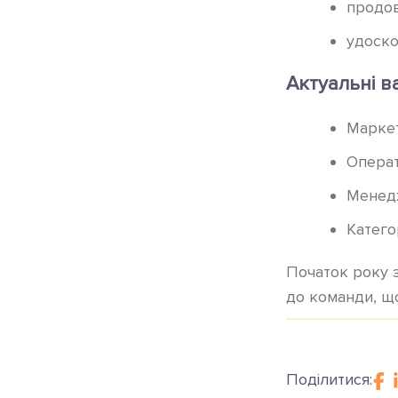
продов
удоско
Актуальні ва
Марке
Операт
Менед
Катего
Початок року 
до команди, що
Поділитися: