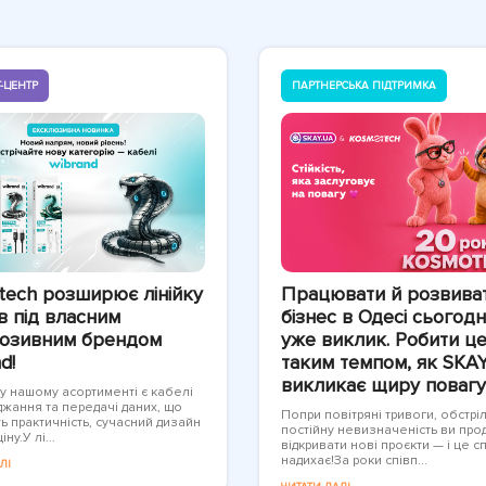
-ЦЕНТР
ПАРТНЕРСЬКА ПІДТРИМКА
tech розширює лінійку
Працювати й розвива
в під власним
бізнес в Одесі сьогодн
юзивним брендом
уже виклик. Робити це
d!
таким темпом, як SKAY
викликає щиру повагу
 у нашому асортименті є кабелі
джання та передачі даних, що
Попри повітряні тривоги, обстрі
ь практичність, сучасний дизайн
постійну невизначеність ви пр
іну.У лі...
відкривати нові проєкти — і це с
надихає!За роки співп...
ЛІ