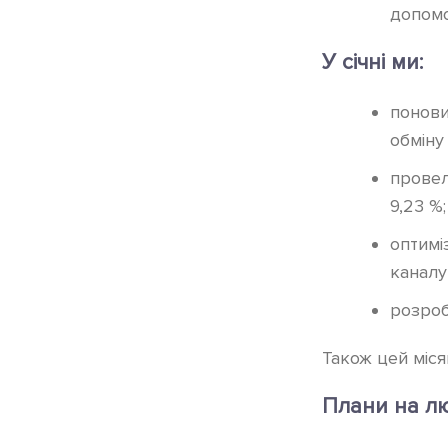
допомо
У січні ми:
понови
обміну
провел
9,23 %;
оптимі
канал
розроб
Також цей міс
Плани на л