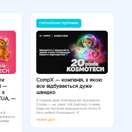
ПАРТНЕРСЬКА ПІДТРИМКА
ти
CompX — компанія, з якою
і —
все відбувається дуже
 з
швидко
.UA, —
З перших днів співпраці ми зрозуміли:
Compx — це саме той партнер, з яким
будь-які питання вирішуються легко й
ли й
без зайвої бюрократії. Я...
одовжуєте
ЧИТАТИ ДАЛІ
правді