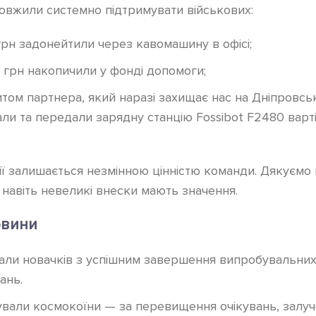
довжили системно підтримувати військових:
грн задонейтили через кавомашину в офісі;
 грн накопичили у фонді допомоги;
итом партнера, який наразі захищає нас на Дніпровсь
ли та передали зарядну станцію Fossibot F2480 варт
ї залишається незмінною цінністю команди. Дякуємо 
навіть невеликі внески мають значення.
овини
али новачків з успішним завершення випробувальних 
ань.
вали космокоїни — за перевищення очікувань, залуче