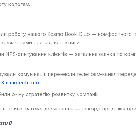
гу колегам.
ли роботу нашого Kosmo Book Club — комфортного 
 враженнями про корисні книги;
и NPS-опитування клієнтів — загальна оцінка по комп
зували комунікації: перенесли телеграм-канал пере
у
Kosmotech Info.
или річну стратегію розвитку компанії.
яць приніс вагоме досягнення — рекорд продажів бре
ютий