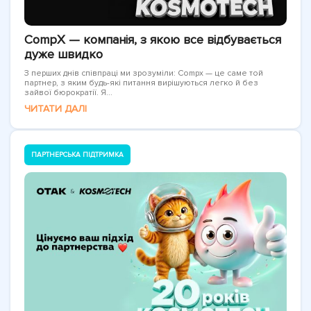
CompX — компанія, з якою все відбувається
дуже швидко
З перших днів співпраці ми зрозуміли: Compx — це саме той
партнер, з яким будь-які питання вирішуються легко й без
зайвої бюрократії. Я...
ЧИТАТИ ДАЛІ
ПАРТНЕРСЬКА ПІДТРИМКА