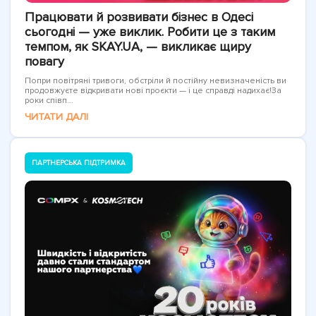
Працювати й розвивати бізнес в Одесі
сьогодні — уже виклик. Робити це з таким
темпом, як SKAY.UA, — викликає щиру
повагу
Попри повітряні тривоги, обстріли й постійну невизначеність ви
продовжуєте відкривати нові проєкти — і це справді надихає!За
роки співп...
ЧИТАТИ ДАЛІ
ПАРТНЕРСЬКА ПІДТРИМКА