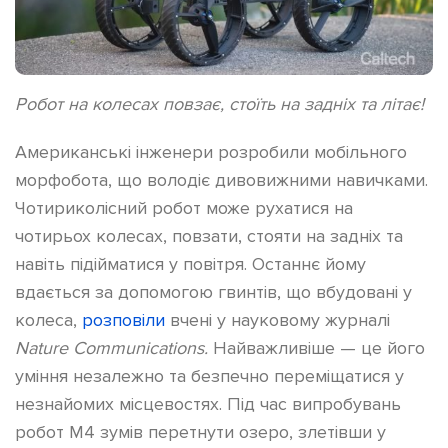
Робот на колесах повзає, стоїть на задніх та літає!
Американські інженери розробили мобільного
морфобота, що володіє дивовижними навичками.
Чотириколісний робот може рухатися на
чотирьох колесах, повзати, стояти на задніх та
навіть підійматися у повітря. Останнє йому
вдається за допомогою гвинтів, що вбудовані у
колеса,
розповіли
вчені
у науковому журналі
Nature Communications.
Найважливіше — це його
уміння незалежно та безпечно переміщатися у
незнайомих місцевостях. Під час випробувань
робот M4 зумів перетнути озеро, злетівши у