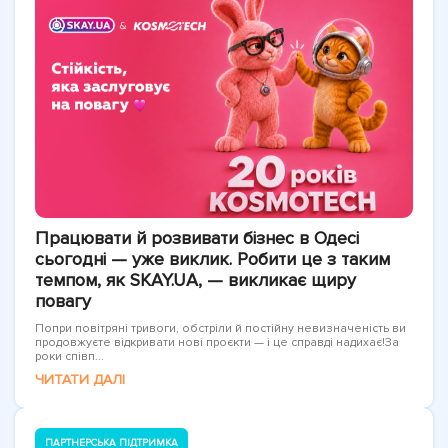
Працювати й розвивати бізнес в Одесі
сьогодні — уже виклик. Робити це з таким
темпом, як SKAY.UA, — викликає щиру
повагу
Попри повітряні тривоги, обстріли й постійну невизначеність ви
продовжуєте відкривати нові проєкти — і це справді надихає!За
роки співп...
ЧИТАТИ ДАЛІ
ПАРТНЕРСЬКА ПІДТРИМКА