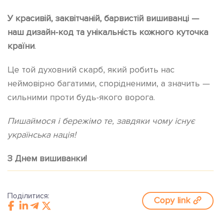
У красивій, заквітчаній, барвистій вишиванці —
наш дизайн-код та унікальність кожного куточка
країни
.
Це той духовний скарб, який робить нас
неймовірно багатими, спорідненими, а значить —
сильними проти будь-якого ворога.
Пишаймося і бережімо те, завдяки чому існує
українська нація!
З Днем вишиванки!
Поділитися:
Copy link