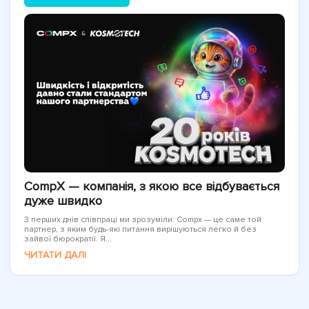
CompX — компанія, з якою все відбувається
дуже швидко
З перших днів співпраці ми зрозуміли: Compx — це саме той
партнер, з яким будь-які питання вирішуються легко й без
зайвої бюрократії. Я...
ЧИТАТИ ДАЛІ