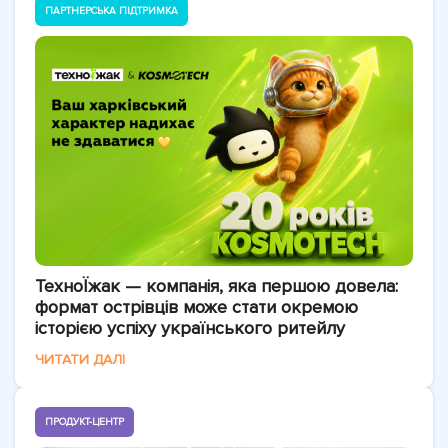
ПАРТНЕРСЬКА ПІДТРИМКА
ТехноЇжак — компанія, яка першою довела:
формат острівців може стати окремою
історією успіху українського ритейлу
ЧИТАТИ ДАЛІ
ПРОДУКТ-ЦЕНТР