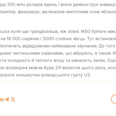
рд 300 млн доларів вдень і вночі демонструє анімаці
прапор, феєрверк, величезне миготливе очне яблуко
тська куля ще грандіозніша, ніж зовні. MSG Sphere ма
на 18 000 сидячих і 5000 стоячих місць. Тут встанов
забезпечать відвідувачам неймовірне звучання. До того
днані тактильними сидіннями, що вібрують, а також
и холодного й теплого вітру та змінюють запах. Оцін
ди всередині можна буде 29 вересня цього року, ко
ідкрита концертом ірландського гурту U2.