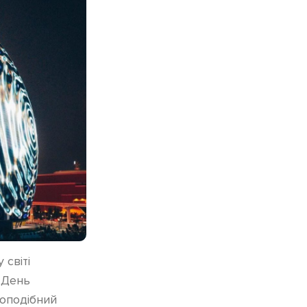
 світі
 День
лоподібний