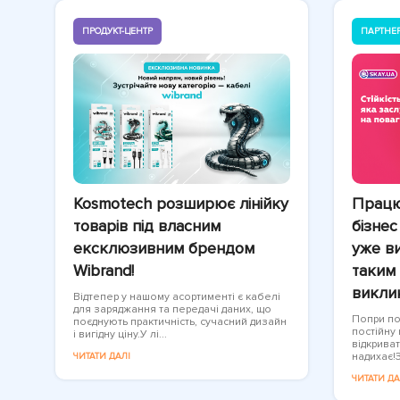
ПРОДУКТ-ЦЕНТР
ПАРТНЕ
Kosmotech розширює лінійку
Працю
товарів під власним
бізнес
ексклюзивним брендом
уже ви
Wibrand!
таким 
викли
Відтепер у нашому асортименті є кабелі
для заряджання та передачі даних, що
Попри пов
поєднують практичність, сучасний дизайн
постійну
і вигідну ціну.У лі...
відкриват
надихає!З
ЧИТАТИ ДАЛІ
ЧИТАТИ ДА