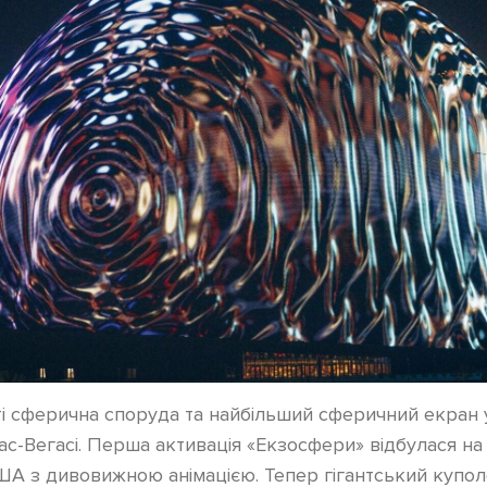
ті сферична споруда та найбільший сферичний екран у
с-Вегасі. Перша активація «Екзосфери» відбулася на
ША з дивовижною анімацією. Тепер гігантський купо