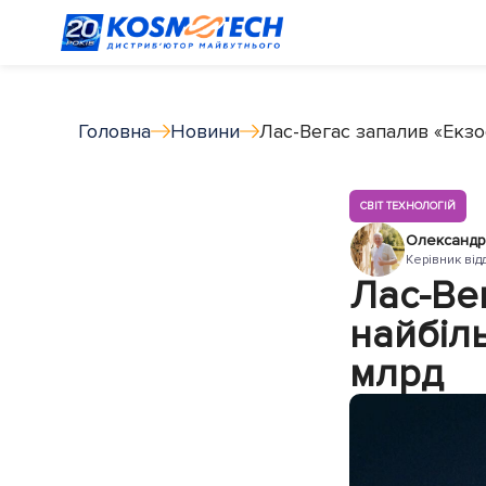
Головна
Новини
Лас-Вегас запалив «Екзо
СВІТ ТЕХНОЛОГІЙ
Олександр
Керівник від
Лас-Ве
найбіль
млрд