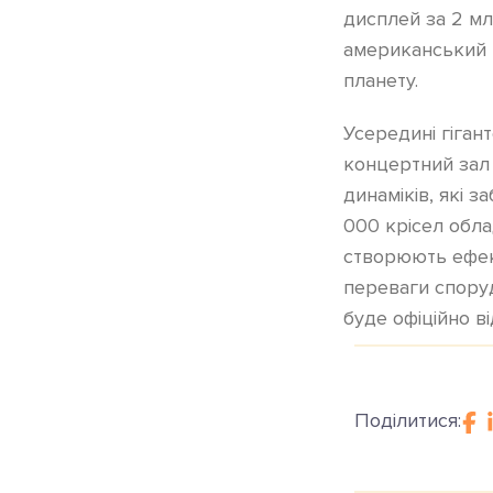
дисплей за 2 мл
американський 
планету.
Усередині гіган
концертний зал 
динаміків, які 
000 крісел обла
створюють ефект
переваги спору
буде офіційно в
Поділитися: