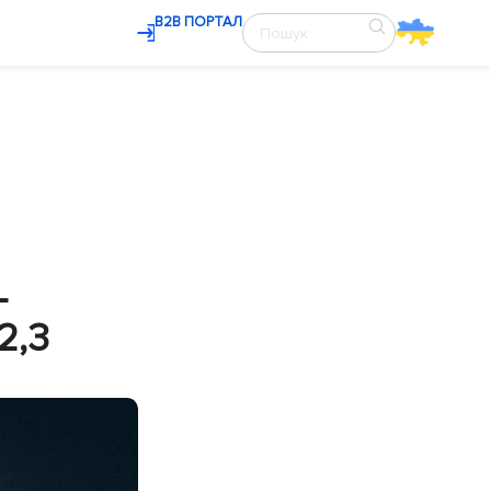
В2В ПОРТАЛ
–
2,3