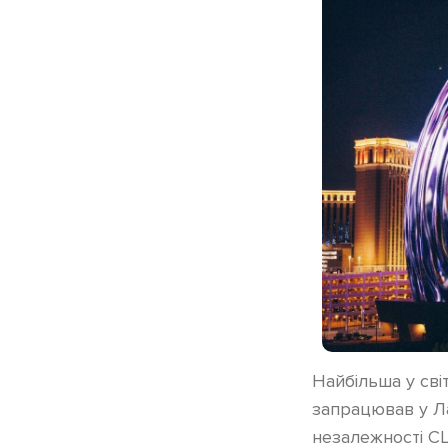
Найбільша у сві
запрацював у Ла
незалежності С