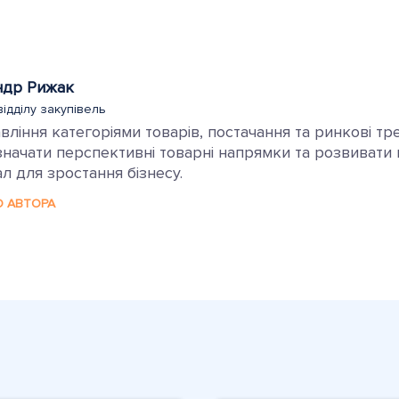
ндр Рижак
відділу закупівель
ління категоріями товарів, постачання та ринкові тр
ачати перспективні товарні напрямки та розвивати ка
л для зростання бізнесу.
О АВТОРА