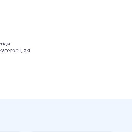
енди.
тегорії, які