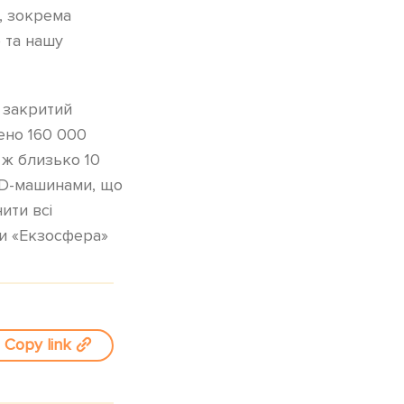
ї, зокрема
 та нашу
є закритий
лено 160 000
 ж близько 10
 4D-машинами, що
ити всі
ли «Екзосфера»
Copy link