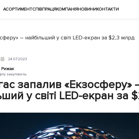
АСОРТИМЕНТ
СПІВПРАЦЯ
КОМПАНІЯ
НОВИНИ
КОНТАКТИ
сферу» – найбільший у світі LED-екран за $2,3 млрд
24.07.2023
 Рижак
ділу закупівель
гас запалив «Екзосферу» 
ший у світі LED-екран за $