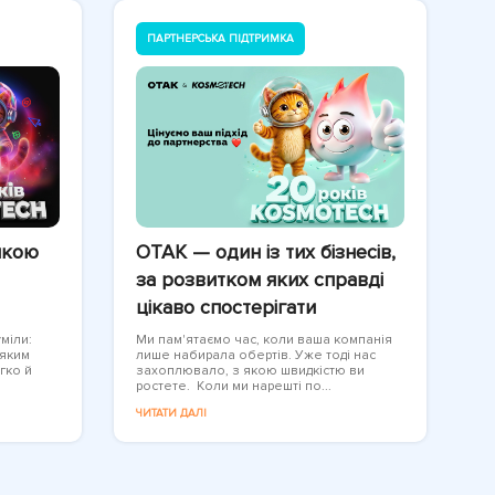
ПАРТНЕРСЬКА ПІДТРИМКА
якою
OTAK — один із тих бізнесів,
за розвитком яких справді
цікаво спостерігати
міли:
Ми пам'ятаємо час, коли ваша компанія
 яким
лише набирала обертів. Уже тоді нас
гко й
захоплювало, з якою швидкістю ви
ростете. Коли ми нарешті по...
ЧИТАТИ ДАЛІ