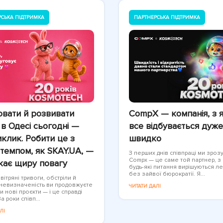
РСЬКА ПІДТРИМКА
ПАРТНЕРСЬКА ПІДТРИМКА
вати й розвивати
CompX — компанія, з 
 в Одесі сьогодні —
все відбувається дуже
клик. Робити це з
швидко
темпом, як SKAY.UA, —
З перших днів співпраці ми зрозу
Compx — це саме той партнер, з
кає щиру повагу
будь-які питання вирішуються ле
без зайвої бюрократії. Я...
ітряні тривоги, обстріли й
 невизначеність ви продовжуєте
ЧИТАТИ ДАЛІ
и нові проєкти — і це справді
а роки співп...
ЛІ