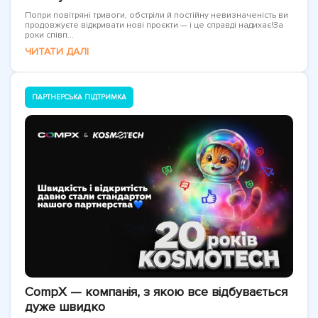
Попри повітряні тривоги, обстріли й постійну невизначеність ви
продовжуєте відкривати нові проєкти — і це справді надихає!За
роки співп...
ЧИТАТИ ДАЛІ
ПАРТНЕРСЬКА ПІДТРИМКА
CompX — компанія, з якою все відбувається
дуже швидко