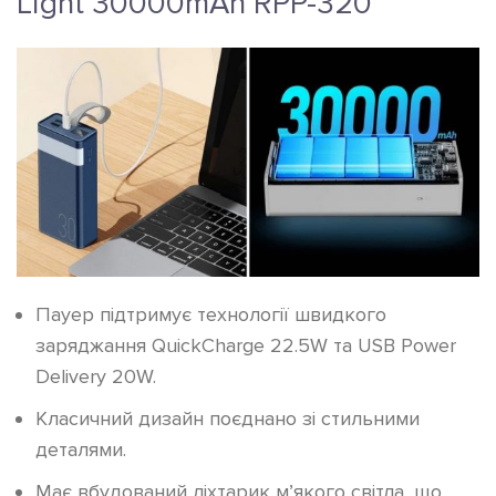
Light 30000mAh RPP-320
Пауер підтримує технології швидкого
заряджання QuickCharge 22.5W та USB Power
Delivery 20W.
Класичний дизайн поєднано зі стильними
деталями.
Має вбудований ліхтарик м’якого світла, що