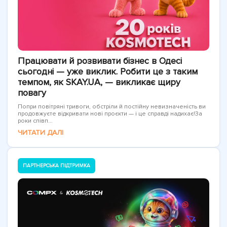
Працювати й розвивати бізнес в Одесі
сьогодні — уже виклик. Робити це з таким
темпом, як SKAY.UA, — викликає щиру
повагу
Попри повітряні тривоги, обстріли й постійну невизначеність ви
продовжуєте відкривати нові проєкти — і це справді надихає!За
роки співп...
ЧИТАТИ ДАЛІ
ПАРТНЕРСЬКА ПІДТРИМКА