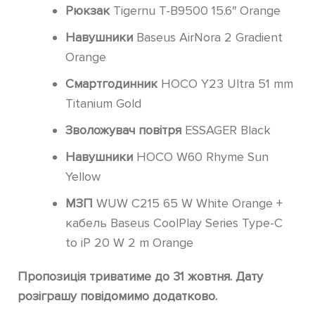
Рюкзак
Tigernu T-B9500 15.6″ Orange
Навушники
Baseus AirNora 2 Gradient
Orange
Смартгодинник
HOCO Y23 Ultra 51 mm
Titanium Gold
Зволожувач повітря
ESSAGER Black
Навушники
HOCO W60 Rhyme Sun
Yellow
МЗП
WUW C215 65 W White Orange +
кабель Baseus CoolPlay Series Type-C
to iP 20 W 2 m Orange
Пропозиція триватиме до 31 жовтня. Дату
розіграшу повідомимо додатково.