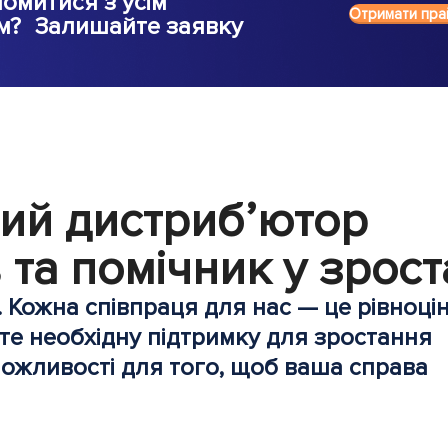
омитися з усім
Отримати пра
м? Залишайте заявку
ий дистриб’ютор
 та помічник у зрост
. Кожна співпраця для нас — це рівноці
те необхідну підтримку для зростання
можливості для того, щоб ваша справа