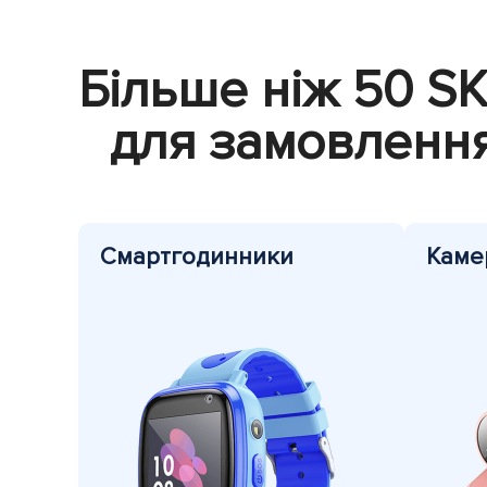
Більше ніж 50 S
для замовлення
Смарт
годинники
Каме