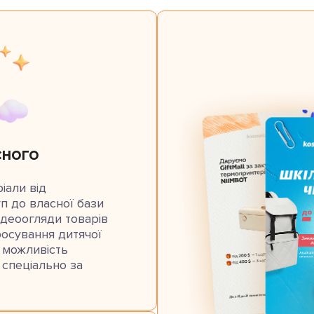
сного
іали від
п до власної бази
ідеоогляди товарів
осування дитячої
 можливість
 спеціально за