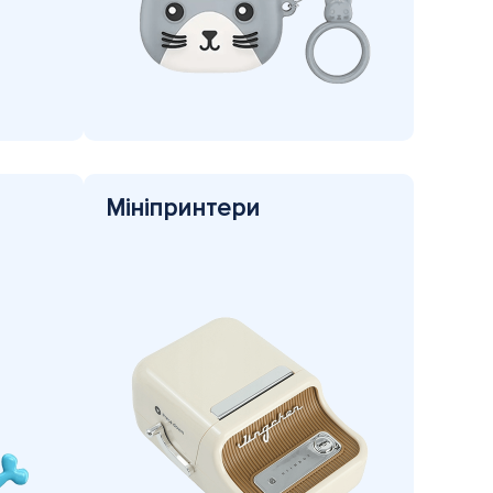
Мініпринтери