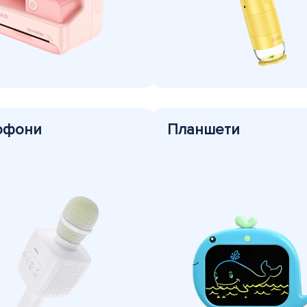
офони
Планшети