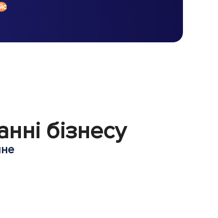
йс
анні бізнесу
нне