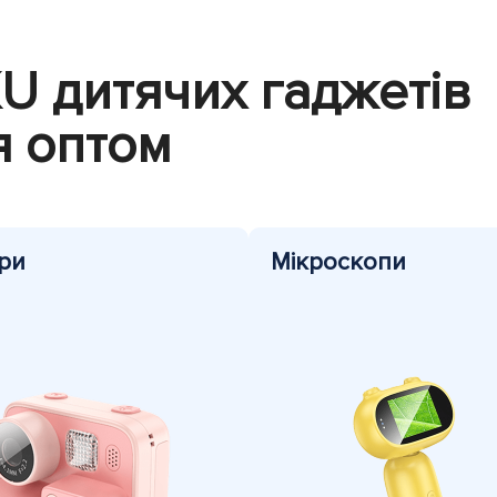
KU дитячих гаджетів
 оптом
ри
Мікроскопи