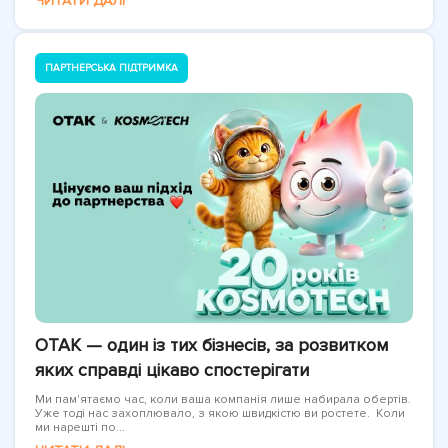
ЧИТАТИ ДАЛІ
ПАРТНЕРСЬКА ПІДТРИМКА
OTAK — один із тих бізнесів, за розвитком
яких справді цікаво спостерігати
Ми пам'ятаємо час, коли ваша компанія лише набирала обертів.
Уже тоді нас захоплювало, з якою швидкістю ви ростете. Коли
ми нарешті по...