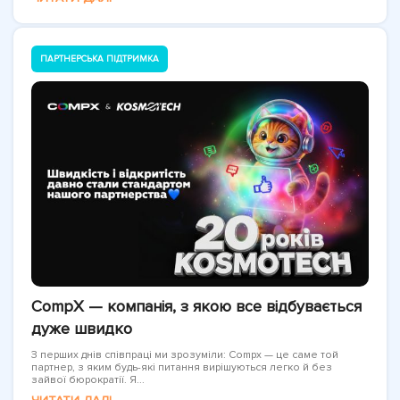
ПАРТНЕРСЬКА ПІДТРИМКА
CompX — компанія, з якою все відбувається
дуже швидко
З перших днів співпраці ми зрозуміли: Compx — це саме той
партнер, з яким будь-які питання вирішуються легко й без
зайвої бюрократії. Я...