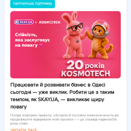
ПАРТНЕРСЬКА ПІДТРИМКА
Працювати й розвивати бізнес в Одесі
сьогодні — уже виклик. Робити це з таким
темпом, як SKAY.UA, — викликає щиру
повагу
Попри повітряні тривоги, обстріли й постійну невизначеність ви
продовжуєте відкривати нові проєкти — і це справді надихає!За
роки співп...
ЧИТАТИ ДАЛІ