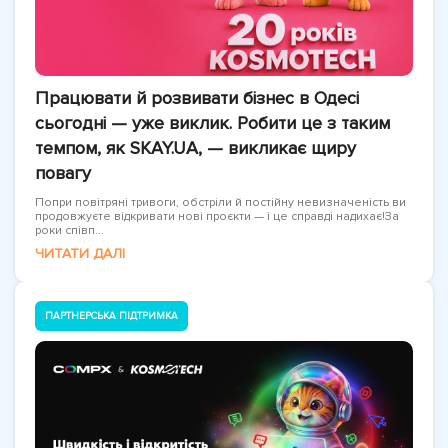
Працювати й розвивати бізнес в Одесі
сьогодні — уже виклик. Робити це з таким
темпом, як SKAY.UA, — викликає щиру
повагу
Попри повітряні тривоги, обстріли й постійну невизначеність ви
продовжуєте відкривати нові проєкти — і це справді надихає!За
роки співп...
ЧИТАТИ ДАЛІ
ПАРТНЕРСЬКА ПІДТРИМКА