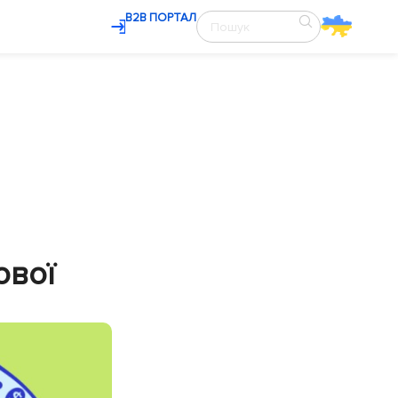
В2В ПОРТАЛ
ової