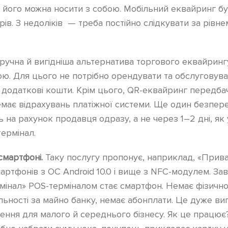
 його можна носити з собою. Мобільний еквайринг б
рів. З недоліків — треба постійно слідкувати за рівн
ручна й вигідніша альтернатива торгового еквайрингу
ю. Для цього не потрібно орендувати та обслуговува
 додаткові кошти. Крім цього, QR-еквайринг передб
емає відрахувань платіжної системи. Ще один безпе
 на рахунок продавця одразу, а не через 1–2 дні, як 
термінал.
смартфоні.
Таку послугу пропонує, наприклад, «Прива
артфонів з ОС Android 10.0 і вище з NFC-модулем. За
мінал» POS-терміналом стає смартфон. Немає фізичн
льності за майно банку, немає абонплати. Це дуже виг
ення для малого й середнього бізнесу. Як це працює