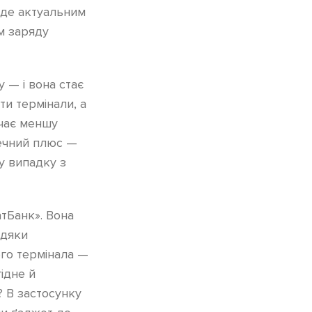
уде актуальним
ем заряду
 — і вона стає
ти термінали, а
ачає меншу
речний плюс —
у випадку з
тБанк». Вона
вдяки
ого термінала —
ідне й
? В застосунку