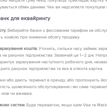
ібно набрати суму чека, покупець прикладає картку 
увається обмін даними. Чек ви надсилаєте покупцеві н
банк для еквайрингу
оту.
Вибирайте банки з фіксованим тарифом на обслуг
ть комісію при зниженні обсягу продажу.
арахування коштів.
Уточніть, скільки часу займає зар
ів на рахунок підприємства. Зазвичай це 1–2 дні. Напр
рантує зарахування наступного робочого дня, незваж
крито рахунок підприємства та яка в клієнта картка.
ки або дають термінал в оренду, або пропонують йо
артість щомісячного обслуговування і які саме терміна
нові чи вживані.
іжних систем.
Буде перевагою, якщо крім Visa та Mast