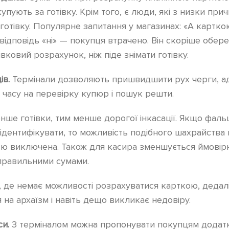
упують за готівку. Крім того, є люди, які з низки прич
 готівку. Популярне запитання у магазинах: «А картк
 відповідь «ні» — покупця втрачено. Він скоріше обере
вковий розрахунок, ніж піде знімати готівку.
ів.
Термінали дозволяють пришвидшити рух черги, а
часу на перевірку купюр і пошук решти.
нше готівки, тим менше дорогої інкасації. Якщо фал
 ідентифікувати, то можливість подібного шахрайства
тю виключена. Також для касира зменшується ймовірн
еправильними сумами.
 де немає можливості розрахуватися карткою, дедал
на архаїзм і навіть дещо викликає недовіру.
си.
З терміналом можна пропонувати покупцям додатк