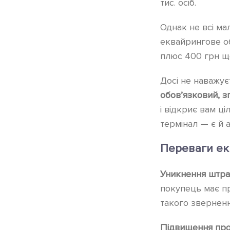
тис. осіб.
Однак не всі ма
еквайрингове об
плюс 400 грн що
Досі не наважує
обов’язковий, зг
і відкриє вам ц
термінал — є й 
Переваги ек
Уникнення штра
покупець має п
такого звернен
Підвищення про