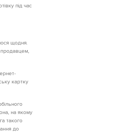
тівку під час
мося щодня.
з продавцем,
ернет-
вську картку
обільного
на, на якому
га такого
нання до