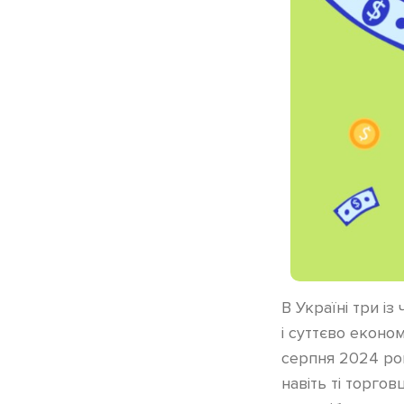
В Україні три і
і суттєво еконо
серпня 2024 рок
навіть ті торго