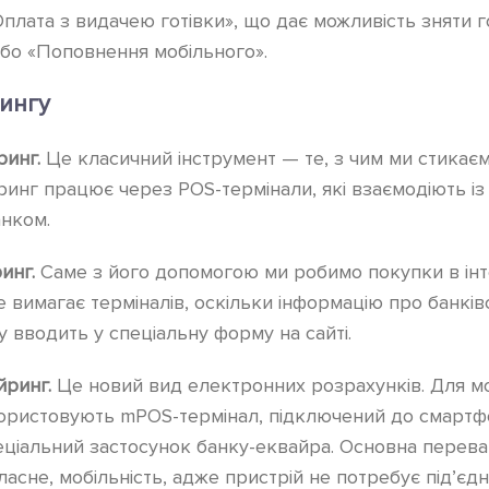
Оплата з видачею готівки», що дає можливість зняти го
або «Поповнення мобільного».
рингу
ринг.
Це класичний інструмент — те, з чим ми стикає
инг працює через POS-термінали, які взаємодіють і
анком.
ринг.
Саме з його допомогою ми робимо покупки в інт
не вимагає терміналів, оскільки інформацію про банкі
 вводить у спеціальну форму на сайті.
йринг.
Це новий вид електронних розрахунків. Для м
ористовують mPOS-термінал, підключений до смартфо
ціальний застосунок банку-еквайра. Основна перева
асне, мобільність, адже пристрій не потребує під’єд