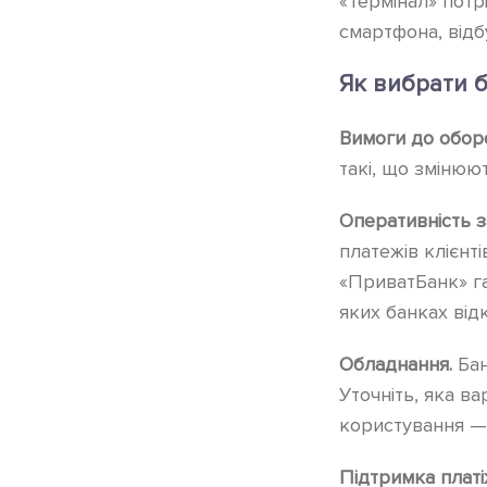
«Термінал» потр
смартфона, відб
Як вибрати 
Вимоги до обор
такі, що змінюю
Оперативність з
платежів клієнт
«ПриватБанк» га
яких банках від
Обладнання.
Бан
Уточніть, яка в
користування — 
Підтримка плат