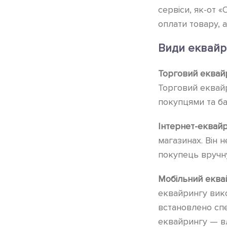
сервіси, як-от «
оплати товару, 
Види еквай
Торговий еквай
Торговий еквайр
покупцями та б
Інтернет-еквай
магазинах. Він 
покупець вручну
Мобільний еква
еквайрингу вик
встановлено спе
еквайрингу — вл