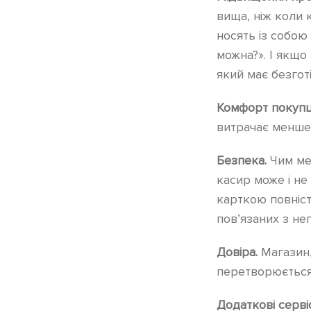
вища, ніж коли к
носять із собою
можна?». І якщо
який має безготі
Комфорт покупц
витрачає менше 
Безпека.
Чим ме
касир може і не
карткою повніс
пов’язаних з н
Довіра.
Магазин,
перетворюється 
Додаткові серві