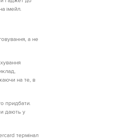
чи ґаджет до
а імейл.
овування, а не
ахування
иклад,
аючи на те, в
го придбати.
ли дають у
ercard термінал