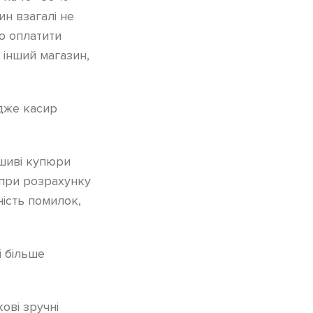
ин взагалі не
ою оплатити
 інший магазин,
дже касир
ьшиві купюри
 при розрахунку
ість помилок,
і більше
ові зручні