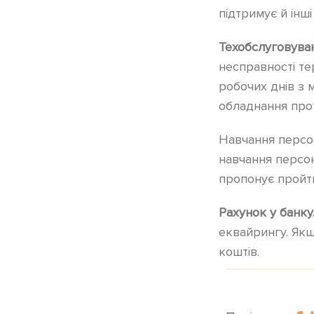
підтримує й інш
Техобслуговува
несправності те
робочих днів з 
обладнання прот
Навчання персон
навчання персон
пропонує пройти
Рахунок у банку
еквайрингу. Якщ
коштів.