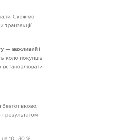
нали. Скажімо,
и транзакції
у — важливий і
ь коло покупців
во встановлювати
 безготівково,
 і результатом
 на 10–30 %