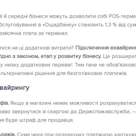
лі й середні бізнеси можуть дозволити собі POS-термі
слуговування в «Ощадбанку» становить 1,3 % від сум
місячна плата за термінал.
теся на ці додаткові витрати?
Підключення еквайринг
ідно з законом, етап у розвитку бізнесу.
Це розширит
ілу низку додаткових переваг. Тим паче не обов’язко
альтернативні рішення для безготівкових платежів.
вайрингу
фів.
Якщо в магазині немає можливості розрахуватися
раво звернутися зі скаргою до Держспоживслужби, —
ня буде штраф для продавця.
дажів.
Сума чека при розрахунку платіжною карткою