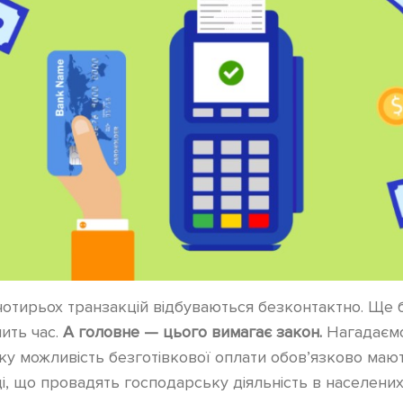
з чотирьох транзакцій відбуваються безконтактно. Ще 
мить час.
А головне — цього вимагає закон.
Нагадаємо
у можливість безготівкової оплати обов’язково маю
вці, що провадять господарську діяльність в населени