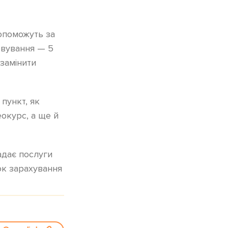
опоможуть за
овування — 5
замінити
пункт, як
окурс, а ще й
адає послуги
рок зарахування