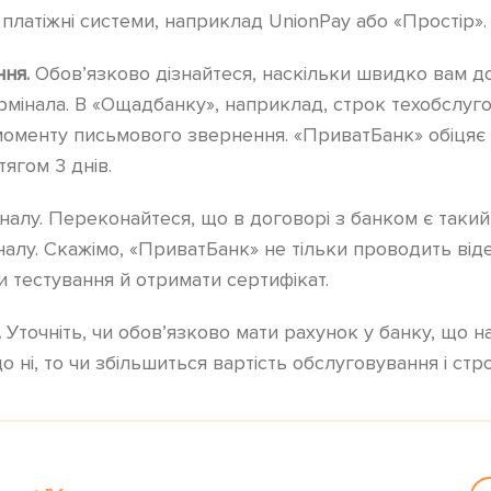
і платіжні системи, наприклад UnionPay або «Простір».
ння.
Обов’язково дізнайтеся, наскільки швидко вам д
рмінала. В «Ощадбанку», наприклад, строк техобслуг
моменту письмового звернення. «ПриватБанк» обіцяє 
ягом 3 днів.
алу. Переконайтеся, що в договорі з банком є такий 
алу. Скажімо, «ПриватБанк» не тільки проводить віде
 тестування й отримати сертифікат.
.
Уточніть, чи обов’язково мати рахунок у банку, що н
о ні, то чи збільшиться вартість обслуговування і ст