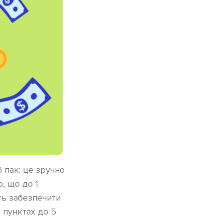
б пак: це зручно
, що до 1
ть забезпечити
х пунктах до 5