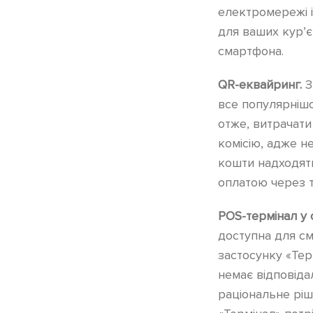
електромережі і
для ваших кур’є
смартфона.
QR-еквайринг.
З
все популярнішо
отже, витрачати
комісію, адже н
кошти надходять
оплатою через 
POS-термінал у 
доступна для см
застосунку «Тер
немає відповіда
раціональне ріш