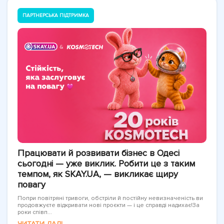
ПАРТНЕРСЬКА ПІДТРИМКА
Працювати й розвивати бізнес в Одесі
сьогодні — уже виклик. Робити це з таким
темпом, як SKAY.UA, — викликає щиру
повагу
Попри повітряні тривоги, обстріли й постійну невизначеність ви
продовжуєте відкривати нові проєкти — і це справді надихає!За
роки співп...
ЧИТАТИ ДАЛІ