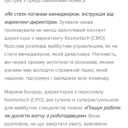
зустрічі з представниками бізнесу.
«Як стати поганим менеджером. Інструкція від
маркетинг-директора».
Зухвала назва
приховувала не менш захопливий контент:
директора з маркетингу Kosmotech (CMO)
Ярослав розповів майбутнім управлінцям, як не
стати менеджером, який демотивує. Натомість,
він через призму антогоніста розказав, якими
рисами має володіти справжній лідер, який
надихає, підтримує і заряджає всю команду.
Марина Бондар, директорка з персоналу
Kosmotech (СРО), виступила із суперактуальною
для майбутніх спеціалістів темою
«Пошук роботи:
як досягти метчу з роботодавцем»
. Вона
розповіла, на що звертати увагу, вивчаючи