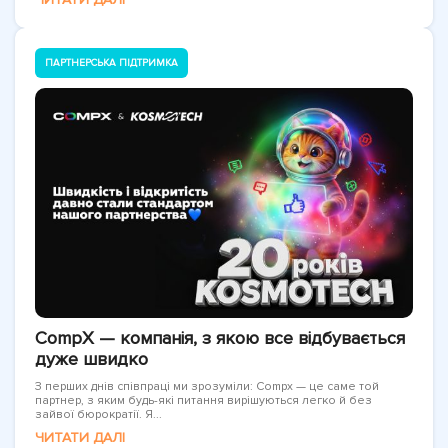
ПАРТНЕРСЬКА ПІДТРИМКА
CompX — компанія, з якою все відбувається
дуже швидко
З перших днів співпраці ми зрозуміли: Compx — це саме той
партнер, з яким будь-які питання вирішуються легко й без
зайвої бюрократії. Я...
ЧИТАТИ ДАЛІ