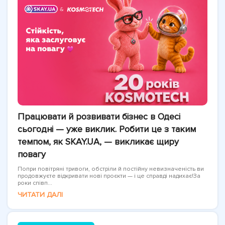
Працювати й розвивати бізнес в Одесі
сьогодні — уже виклик. Робити це з таким
темпом, як SKAY.UA, — викликає щиру
повагу
Попри повітряні тривоги, обстріли й постійну невизначеність ви
продовжуєте відкривати нові проєкти — і це справді надихає!За
роки співп...
ЧИТАТИ ДАЛІ