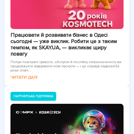
Працювати й розвивати бізнес в Одесі
сьогодні — уже виклик. Робити це з таким
темпом, як SKAY.UA, — викликає щиру
повагу
Попри повітряні тривоги, обстріли й постійну невизначеність ви
продовжуєте відкривати нові проєкти — і це справді надихає!За
роки співп...
ЧИТАТИ ДАЛІ
ПАРТНЕРСЬКА ПІДТРИМКА