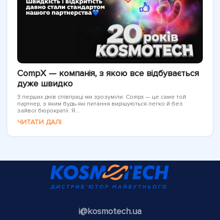
CompX — компанія, з якою все відбувається
дуже швидко
З перших днів співпраці ми зрозуміли: Compx — це саме той
партнер, з яким будь-які питання вирішуються легко й без
зайвої бюрократії. Я...
ЧИТАТИ ДАЛІ
i@kosmotech.ua