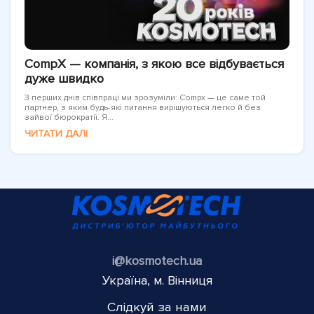
CompX — компанія, з якою все відбувається
дуже швидко
З перших днів співпраці ми зрозуміли: Compx — це саме той
партнер, з яким будь-які питання вирішуються легко й без
зайвої бюрократії. Я...
ЧИТАТИ ДАЛІ
i@kosmotech.ua
Україна, м. Вінниця
Слідкуй за нами