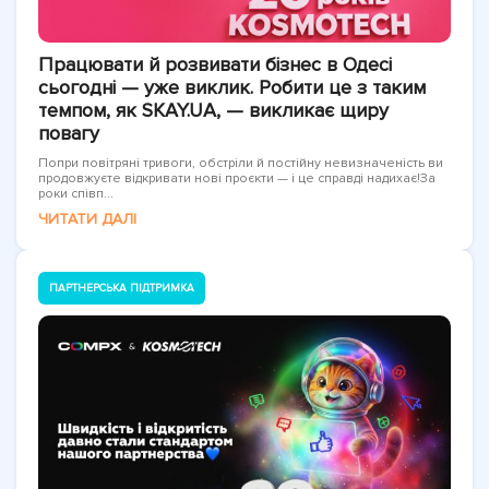
Працювати й розвивати бізнес в Одесі
сьогодні — уже виклик. Робити це з таким
темпом, як SKAY.UA, — викликає щиру
повагу
Попри повітряні тривоги, обстріли й постійну невизначеність ви
продовжуєте відкривати нові проєкти — і це справді надихає!За
роки співп...
ЧИТАТИ ДАЛІ
ПАРТНЕРСЬКА ПІДТРИМКА