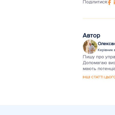
Поділитися:
Автор
Олекса
Керівник 
Пишу про управ
Допомагаю визн
мають потенціа
ІНШІ СТАТТІ ЦЬОГ