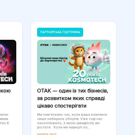
ПАРТНЕРСЬКА ПІДТРИМКА
якою
OTAK — один із тих бізнесів,
за розвитком яких справді
цікаво спостерігати
міли:
Ми пам'ятаємо час, коли ваша компанія
 яким
лише набирала обертів. Уже тоді нас
гко й
захоплювало, з якою швидкістю ви
ростете. Коли ми нарешті по...
ЧИТАТИ ДАЛІ