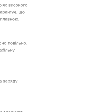
ріях високого
гарантує, що
 плавною.
сно повільно.
абільну
а заряду
 контролюють