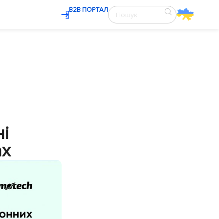
В2В ПОРТАЛ
ні
ах