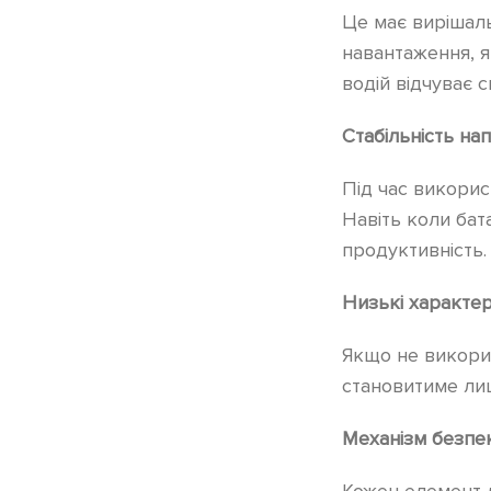
Це має вирішаль
навантаження, я
водій відчуває 
Стабільність на
Під час викорис
Навіть коли бат
продуктивність.
Низькі характе
Якщо не викори
становитиме лиш
Механізм безпе
Кожен елемент л