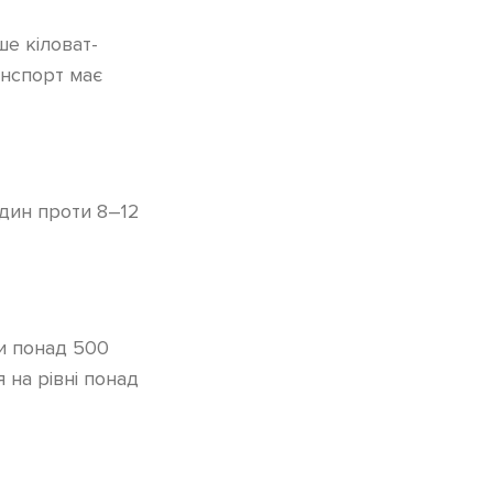
ше кіловат-
анспорт має
один проти 8–12
ти понад 500
 на рівні понад