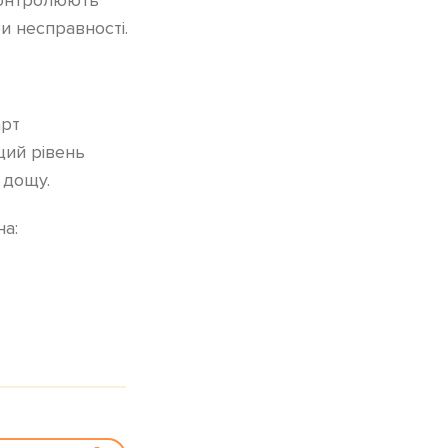
и несправності.
арт
щий рівень
 дощу.
на: