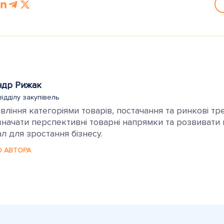
ндр Рижак
відділу закупівель
ління категоріями товарів, постачання та ринкові тр
ачати перспективні товарні напрямки та розвивати ка
л для зростання бізнесу.
О АВТОРА