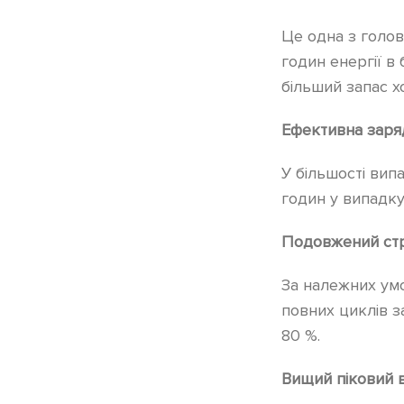
Це одна з головн
годин енергії в
більший запас х
Ефективна заря
У більшості вип
годин у випадку
Подовжений ст
За належних умо
повних циклів з
80 %.
Вищий піковий в