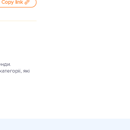
Copy link
енди.
тегорії, які