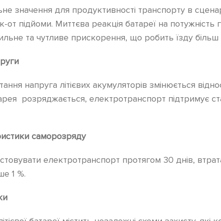
не значення для продуктивності транспорту в сцена
к-от підйоми. Миттєва реакція батареї на потужність 
сильне та чутливе прискорення, що робить їзду більш
пруги
тання напруга літієвих акумуляторів змінюється відно
арея розряджається, електротранспорт підтримує ст
ристики саморозряду
стовувати електротранспорт протягом 30 днів, втрат
е 1 %.
ки
ітієвої батареї містить незалежні схеми захисту, які