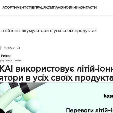
АСОРТИМЕНТ
СПІВПРАЦЯ
КОМПАНІЯ
НОВИНИ
КОНТАКТИ
ітій-іонні акумулятори в усіх своїх продуктах
19.09.2024
 Рижак
ділу закупівель
AI використовує літій-іон
тори в усіх своїх продукт