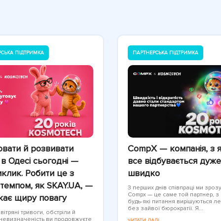
РСЬКА ПІДТРИМКА
ПАРТНЕРСЬКА ПІДТРИМКА
вати й розвивати
CompX — компанія, з 
 в Одесі сьогодні —
все відбувається дуже
клик. Робити це з
швидко
темпом, як SKAY.UA, —
З перших днів співпраці ми зрозу
Compx — це саме той партнер, з
кає щиру повагу
будь-які питання вирішуються ле
без зайвої бюрократії. Я...
ітряні тривоги, обстріли й
 невизначеність ви продовжуєте
ЧИТАТИ ДАЛІ