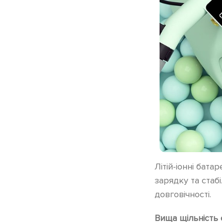
Літій-іонні бат
зарядку та стаб
довговічності.
Вища щільність 