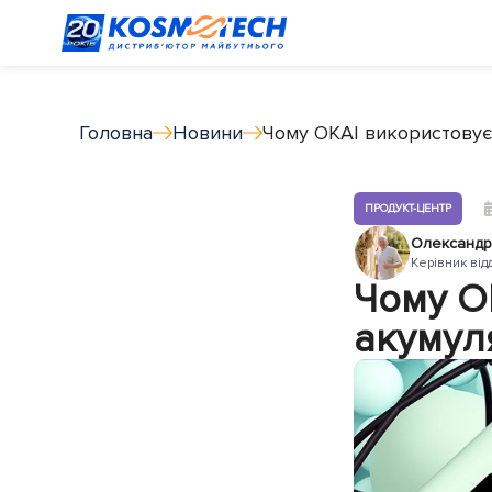
Головна
Новини
Чому OKAI використовує л
ПРОДУКТ-ЦЕНТР
Олександр
Керівник від
Чому OK
акумуля