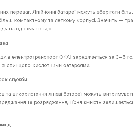
их переваг. Літій-іонні батареї можуть зберігати біль
 більш компактному та легкому корпусі. Значить — тр
оду на одному заряді.
дка
адків електротранспорт OKAI заряджається за 3–5 г
 зі свинцево-кислотними батареями.
рок служби
в та використання літієві батареї можуть витримува
аряджання та розряджання, і їхня ємність залишається
ихід