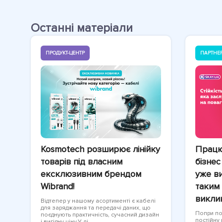
Останні матеріали
ПРОДУКТ-ЦЕНТР
ПАРТНЕ
Kosmotech розширює лінійку
Працю
товарів під власним
бізнес
ексклюзивним брендом
уже ви
Wibrand!
таким 
викли
Відтепер у нашому асортименті є кабелі
для заряджання та передачі даних, що
Попри пов
поєднують практичність, сучасний дизайн
постійну
і вигідну ціну.У лі...