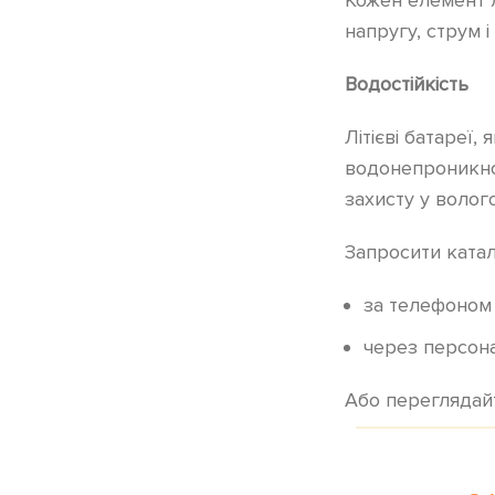
напругу, струм 
Водостійкість
Літієві батареї
водонепроникнос
захисту у волог
Запросити катал
за телефоном 
через персон
Або переглядай