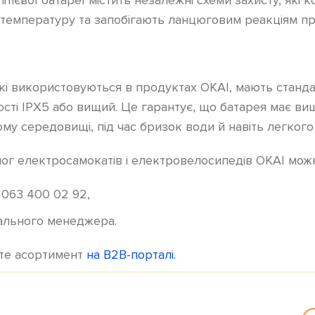
і температуру та запобігають ланцюговим реакціям пр
, які використовуються в продуктах OKAI, мають станд
ті IPX5 або вищий. Це гарантує, що батарея має ви
ому середовищі, під час бризок води й навіть легкого
ог електросамокатів і електровелосипедів OKAI мож
063 400 02 92,
ального менеджера.
те асортимент
на B2B-порталі.