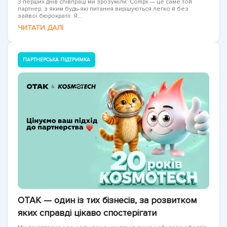
З перших днів співпраці ми зрозуміли: Compx — це саме той
партнер, з яким будь-які питання вирішуються легко й без
зайвої бюрократії. Я...
ЧИТАТИ ДАЛІ
ПАРТНЕРСЬКА ПІДТРИМКА
OTAK — один із тих бізнесів, за розвитком
яких справді цікаво спостерігати