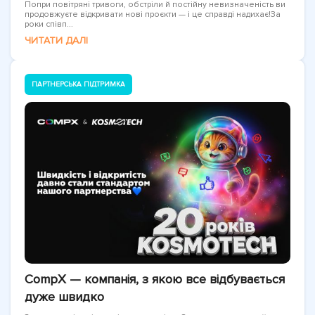
Попри повітряні тривоги, обстріли й постійну невизначеність ви
продовжуєте відкривати нові проєкти — і це справді надихає!За
роки співп...
ЧИТАТИ ДАЛІ
ПАРТНЕРСЬКА ПІДТРИМКА
CompX — компанія, з якою все відбувається
дуже швидко