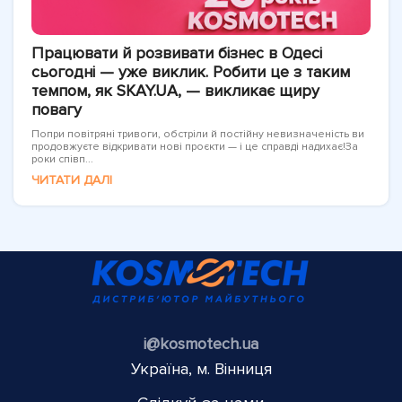
Працювати й розвивати бізнес в Одесі
сьогодні — уже виклик. Робити це з таким
темпом, як SKAY.UA, — викликає щиру
повагу
Попри повітряні тривоги, обстріли й постійну невизначеність ви
продовжуєте відкривати нові проєкти — і це справді надихає!За
роки співп...
ЧИТАТИ ДАЛІ
i@kosmotech.ua
Україна, м. Вінниця