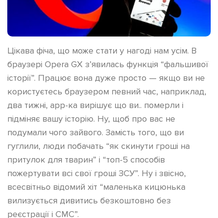
Цікава фіча, що може стати у нагоді нам усім. В
браузері Opera GX з’явилась функція “фальшивої
історії”. Працює вона дуже просто — якщо ви не
користуєтесь браузером певний час, наприклад,
два тижні, app-ка вирішує що ви.. померли і
підміняє вашу історію. Ну, щоб про вас не
подумали чого зайвого. Замість того, що ви
гуглили, люди побачать “як скинути гроші на
притулок для тварин” і “топ-5 способів
пожертувати всі свої гроші ЗСУ”. Ну і звісно,
всесвітньо відомий хіт “маленька кицюнька
вилизується дивитись безкоштовно без
реєстрації і СМС”.