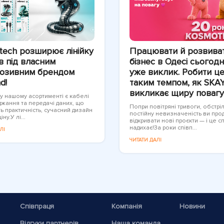
tech розширює лінійку
Працювати й розвива
в під власним
бізнес в Одесі сьогодн
юзивним брендом
уже виклик. Робити це
d!
таким темпом, як SKAY
викликає щиру повагу
 у нашому асортименті є кабелі
джання та передачі даних, що
Попри повітряні тривоги, обстрі
ь практичність, сучасний дизайн
постійну невизначеність ви пр
іну.У лі...
відкривати нові проєкти — і це с
надихає!За роки співп...
ЛІ
ЧИТАТИ ДАЛІ
Співпраця
Компанія
Новини
Відгуки партнерів
Наша команда