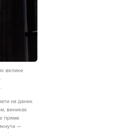
их велике
—
.
ати на даних.
тім, виникає
це пряме
икнути —