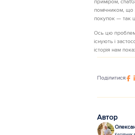
приміром, chatG
помічником, що 
покупок — так ц
Ось цю проблему
існують і засто
історія нам пок
Поділитися:
Автор
Олекса
Керівник 