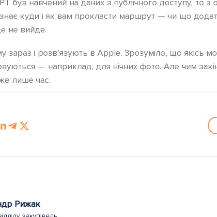
PT був навчений на даних з публічного доступу, то з
знає куди і як вам прокласти маршрут — чи що дода
е не вийде.
 зараз і розв’язують в Apple. Зрозуміло, що якісь мо
совуються — наприклад, для нічних фото. Але чим закі
аже лише час.
ндр Рижак
відділу закупівель