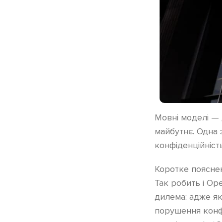
Мовні моделі — 
майбутнє. Одна 
конфіденційніст
Коротке пояснен
Так робить і Ope
дилема: адже як
порушення конф