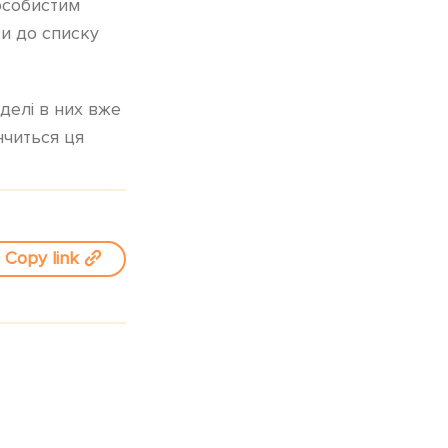
 особистим
ти до списку
делі в них вже
нчиться ця
Copy link