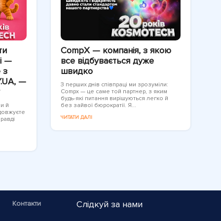
ти
CompX — компанія, з якою
і —
все відбувається дуже
 з
швидко
.UA, —
З перших днів співпраці ми зрозуміли:
Compx — це саме той партнер, з яким
будь-які питання вирішуються легко й
ли й
без зайвої бюрократії. Я...
одовжуєте
ЧИТАТИ ДАЛІ
правді
Слідкуй за нами
Контакти