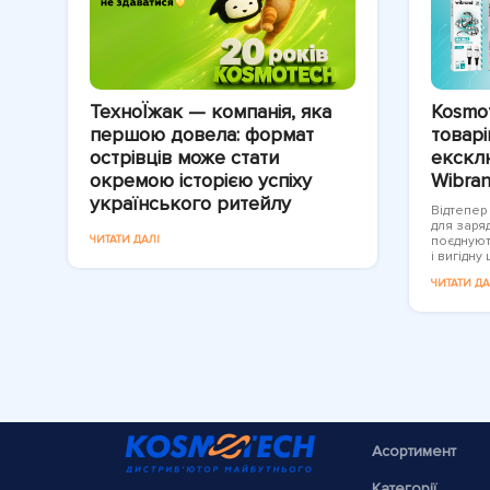
ТехноЇжак — компанія, яка
Kosmo
першою довела: формат
товарі
острівців може стати
екскл
окремою історією успіху
Wibran
українського ритейлу
Відтепер
для заря
ЧИТАТИ ДАЛІ
поєднуют
і вигідну ц
ЧИТАТИ ДА
Асортимент
Категорії