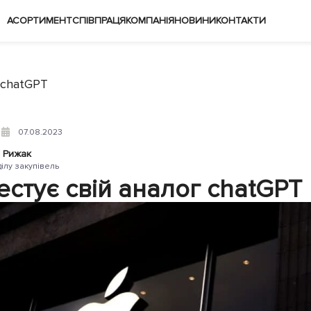
АСОРТИМЕНТ
СПІВПРАЦЯ
КОМПАНІЯ
НОВИНИ
КОНТАКТИ
 chatGPT
07.08.2023
 Рижак
ділу закупівель
естує свій аналог chatGPT