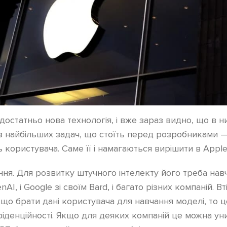
достатньо нова технологія, і вже зараз видно, що в н
з найбільших задач, що стоїть перед розробниками 
ь користувача. Саме її і намагаються вирішити в Apple
ня. Для розвитку штучного інтелекту його треба навч
nAI, і Google зі своїм Bard, і багато різних компаній. В
що брати дані користувача для навчання моделі, то 
іденційності. Якщо для деяких компаній це можна ун