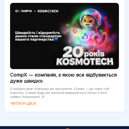
CompX — компанія, з якою все відбувається
дуже швидко
З перших днів співпраці ми зрозуміли: Compx — це саме той
партнер, з яким будь-які питання вирішуються легко й без
зайвої бюрократії. Я...
ЧИТАТИ ДАЛІ