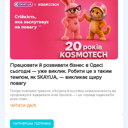
Працювати й розвивати бізнес в Одесі
сьогодні — уже виклик. Робити це з таким
темпом, як SKAY.UA, — викликає щиру
повагу
Попри повітряні тривоги, обстріли й постійну невизначеність ви
продовжуєте відкривати нові проєкти — і це справді надихає!За
роки співп...
ЧИТАТИ ДАЛІ
ПАРТНЕРСЬКА ПІДТРИМКА