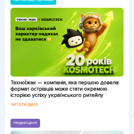
ПАРТНЕРСЬКА ПІДТРИМКА
ТехноЇжак — компанія, яка першою довела:
формат острівців може стати окремою
історією успіху українського ритейлу
ЧИТАТИ ДАЛІ
ПРОДУКТ-ЦЕНТР