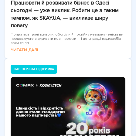
Працювати й розвивати бізнес в Одесі
сьогодні — уже виклик. Робити це з таким
темпом, як SKAY.UA, — викликає щиру
повагу
Попри повітряні тривоги, обстріли й постійну невизначеність ви
продовжуєте відкривати нові проєкти — і це справді надихає!За
роки співп...
ЧИТАТИ ДАЛІ
ПАРТНЕРСЬКА ПІДТРИМКА