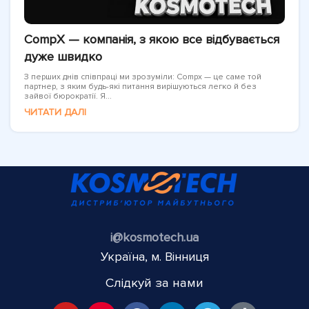
CompX — компанія, з якою все відбувається
дуже швидко
З перших днів співпраці ми зрозуміли: Compx — це саме той
партнер, з яким будь-які питання вирішуються легко й без
зайвої бюрократії. Я...
ЧИТАТИ ДАЛІ
i@kosmotech.ua
Україна, м. Вінниця
Слідкуй за нами