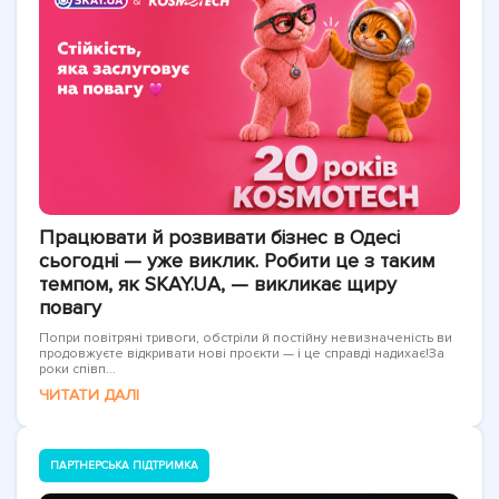
Працювати й розвивати бізнес в Одесі
сьогодні — уже виклик. Робити це з таким
темпом, як SKAY.UA, — викликає щиру
повагу
Попри повітряні тривоги, обстріли й постійну невизначеність ви
продовжуєте відкривати нові проєкти — і це справді надихає!За
роки співп...
ЧИТАТИ ДАЛІ
ПАРТНЕРСЬКА ПІДТРИМКА