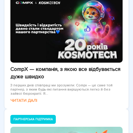
CompX — компанія, з якою все відбувається
дуже швидко
З перших днів співпраці ми зрозуміли: Compx — це саме той
партнер, з яким будь-які питання вирішуються легко й без
зайвої бюрократії. Я...
ЧИТАТИ ДАЛІ
ПАРТНЕРСЬКА ПІДТРИМКА