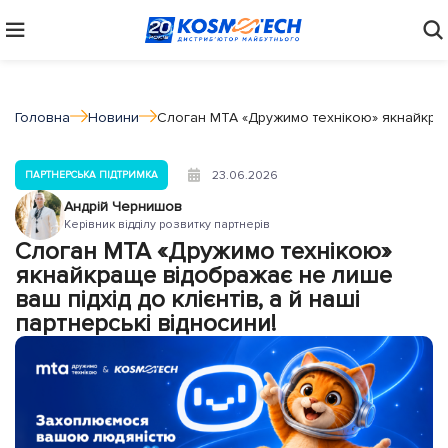
Головна
Новини
Слоган МТА «Дружимо технікою» якнайкраще 
23.06.2026
ПАРТНЕРСЬКА ПІДТРИМКА
Андрій Чернишов
Керівник відділу розвитку партнерів
Слоган МТА «Дружимо технікою»
якнайкраще відображає не лише
ваш підхід до клієнтів, а й наші
партнерські відносини!