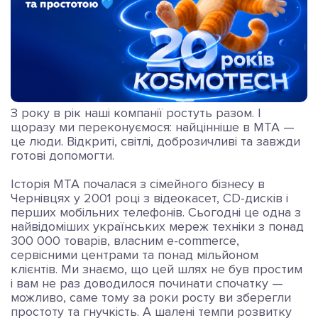
З року в рік наші компанії ростуть разом. І
щоразу ми переконуємося: найцінніше в МТА —
це люди. Відкриті, світлі, доброзичливі та завжди
готові допомогти.
Історія МТА почалася з сімейного бізнесу в
Чернівцях у 2001 році з відеокасет, CD-дисків і
перших мобільних телефонів. Сьогодні це одна з
найвідоміших українських мереж техніки з понад
300 000 товарів, власним e-commerce,
сервісними центрами та понад мільйоном
клієнтів. Ми знаємо, що цей шлях не був простим
і вам не раз доводилося починати спочатку —
можливо, саме тому за роки росту ви зберегли
простоту та гнучкість. А шалені темпи розвитку