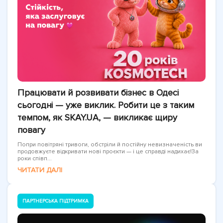
Працювати й розвивати бізнес в Одесі
сьогодні — уже виклик. Робити це з таким
темпом, як SKAY.UA, — викликає щиру
повагу
Попри повітряні тривоги, обстріли й постійну невизначеність ви
продовжуєте відкривати нові проєкти — і це справді надихає!За
роки співп...
ЧИТАТИ ДАЛІ
ПАРТНЕРСЬКА ПІДТРИМКА