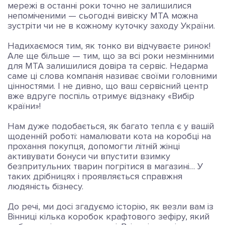
мережі в останні роки точно не залишилися
непоміченими — сьогодні вивіску МТА можна
зустріти чи не в кожному куточку заходу України.
Надихаємося тим, як тонко ви відчуваєте ринок!
Але ще більше — тим, що за всі роки незмінними
для МТА залишилися довіра та сервіс. Недарма
саме ці слова компанія називає своїми головними
цінностями. І не дивно, що ваш сервісний центр
вже вдруге поспіль отримує відзнаку «Вибір
країни»!
Нам дуже подобається, як багато тепла є у вашій
щоденній роботі: намалювати кота на коробці на
прохання покупця, допомогти літній жінці
активувати бонуси чи впустити взимку
безпритульних тварин погрітися в магазині… У
таких дрібницях і проявляється справжня
людяність бізнесу.
До речі, ми досі згадуємо історію, як везли вам із
Вінниці кілька коробок крафтового зефіру, який