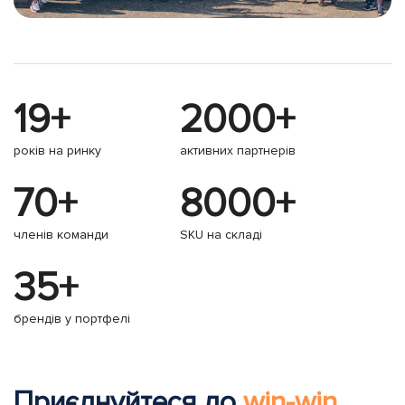
19+
2000+
років на ринку
активних партнерів
70+
8000+
членів команди
SKU на складі
35+
брендів у портфелі
Приєднуйтеся до
win-win