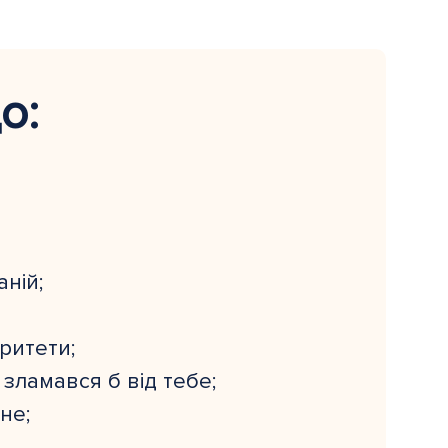
о:
аній;
ритети;
 зламався б від тебе;
не;