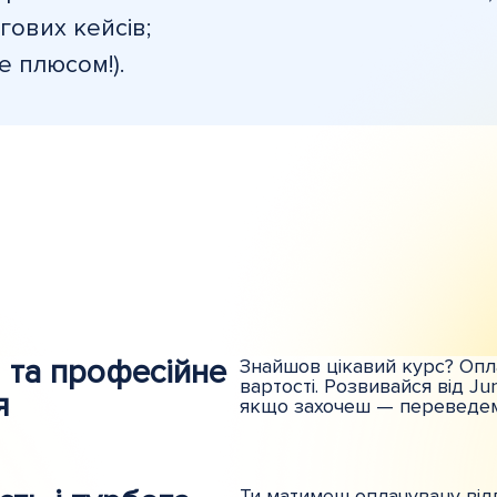
гових кейсів;
е плюсом!).
 та професійне
Знайшов цікавий курс? Опл
вартості. Розвивайся від Jun
я
якщо захочеш — переведемо
Ти матимеш оплачувану відп