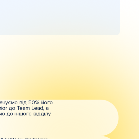
ачуємо від 50% його
ior до Team Lead, а
 до іншого відділу.
устку та лікарняні,