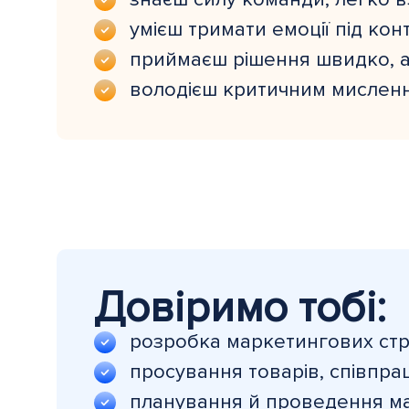
умієш тримати емоції під кон
приймаєш рішення швидко, ал
володієш критичним мисленн
Довіримо тобі:
розробка маркетингових стра
просування товарів, співпра
планування й проведення ма