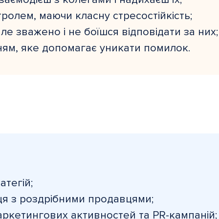
тролем, маючи класну стресостійкість;
е зважено і не боїшся відповідати за них;
ям, яке допомагає уникати помилок.
тегій;
ця з роздрібними продавцями;
ркетингових активностей та PR-кампаній;