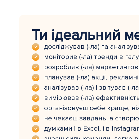
Ти ідеальний м
досліджував (-ла) та аналізув
моніторив (-ла) тренди в галуз
розробляв (-ла) маркетингові 
планував (-ла) акції, рекламні
аналізував (-ла) і звітував (
вимірював (-ла) ефективніст
організовуєш себе краще, ніж
не чекаєш завдань, а створює
думками і в Excel, і в Instag
знаєш силу команди, легко в