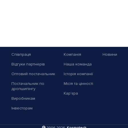
Співпраця
Компанія
Новини
Відгуки партнерів
Наша команда
Оптовий постачальник
Історія компанії
Постачальник по
Місія та цінності
дропшипінгу
Кар'єра
Виробникам
Інвесторам
2006-2026,
Kosmotech