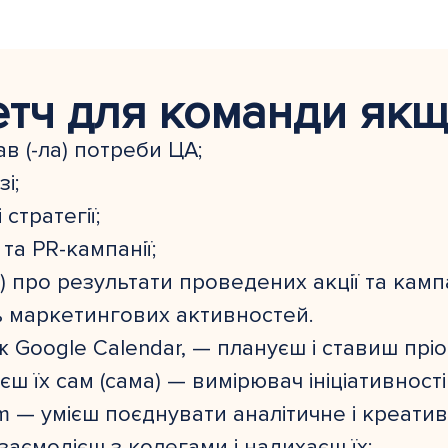
етч для команди якщ
ав (-ла) потреби ЦА;
і;
стратегії;
 та PR-кампанії;
-ла) про результати проведених акції та камп
ь маркетингових активностей.
 Google Calendar, — плануєш і ставиш пріо
ш їх сам (сама) — вимірювач ініціативності
ram — умієш поєднувати аналітичне і креатив
заємодієш з колегами і надихаєш їх;