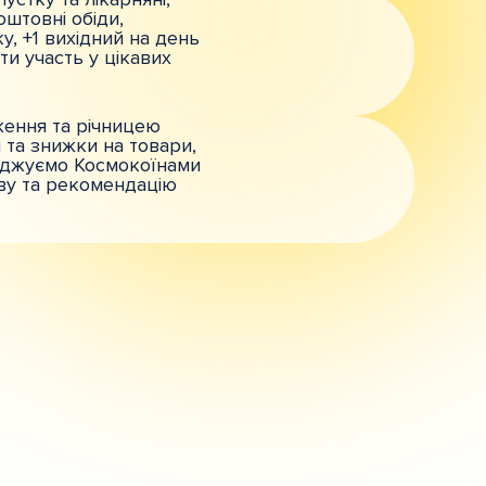
штовні обіди,
у, +1 вихідний на день
и участь у цікавих
ження та річницею
 та знижки на товари,
роджуємо Космокоїнами
тиву та рекомендацію