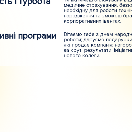
сть і турбота
медичне страхування, безко
необхідну для роботи технік
народження та зможеш брат
корпоративних івентах.
ивні програми
Вітаємо тебе з днем народ
роботи; даруємо подарунки
які продає компанія; наго
за круті результати, ініціа
нового колеги.