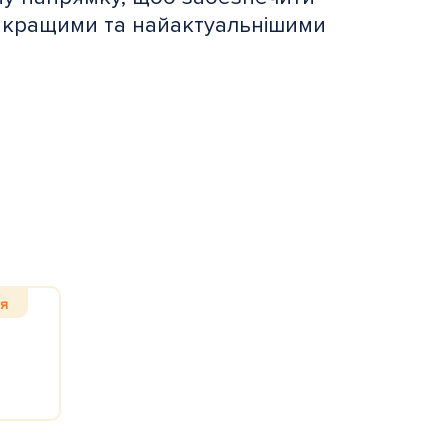
айкращими та найактуальнішими
ія