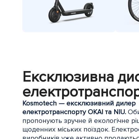
Ексклюзивна дис
електротранспор
Kosmotech — ексклюзивний дилер
електротранспорту OKAI та NIU.
Оби
пропонують зручне й екологічне р
щоденних міських поїздок. Електр
виробників уже активно продаютьс