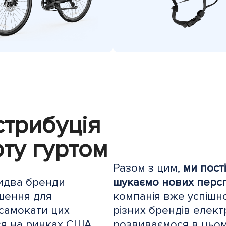
трибуція
ту гуртом
Разом з цим,
ми пост
два бренди
шукаємо нових персп
ішення для
компанія вже успішно
осамокати цих
різних брендів елек
я на ринках США,
розвиваємося в цьом