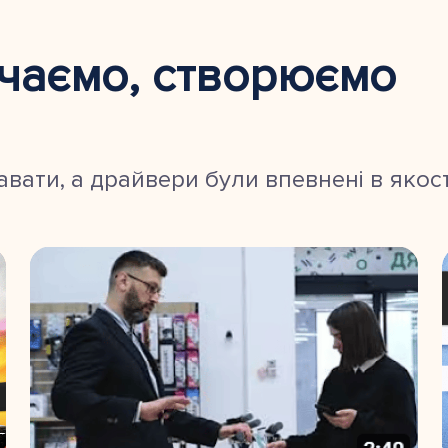
вчаємо, створюємо
вати, а драйвери були впевнені в якост