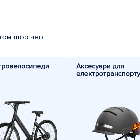
том щорічно
тровелосипеди
Аксесуари для
електротранспорт