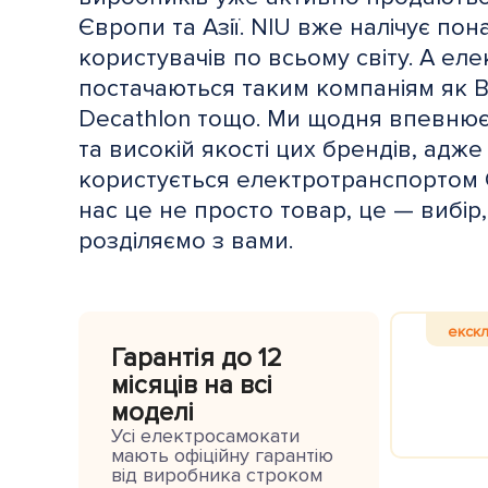
Європи та Азії. NIU вже налічує пон
користувачів по всьому світу. А ел
постачаються таким компаніям як Bol
Decathlon тощо. Ми щодня впевнює
та високій якості цих брендів, адж
користується електротранспортом O
нас це не просто товар, це — вибір
розділяємо з вами.
екск
Гарантія
до 12
місяців на всі
моделі
Усі електросамокати
мають офіційну гарантію
від виробника строком