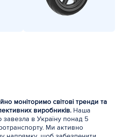
ійно моніторимо світові тренди та
ективних виробників.
Наша
 завезла в Україну понад 5
тротранспорту. Ми активно
у напрямку, щоб забезпечити