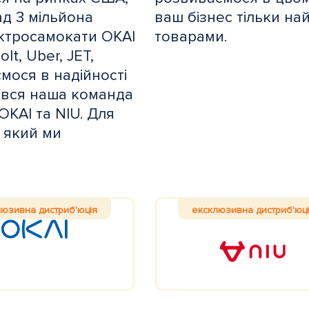
ад 3 мільйона
ваш бізнес тільки н
ектросамокати OKAI
товарами.
t, Uber, JET,
мося в надійності
е вся наша команда
KAI та NIU. Для
, який ми
люзивна дистриб'юція
ексклюзивна дистриб'юц