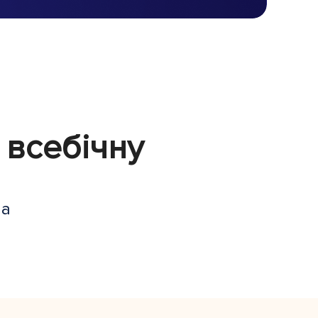
 всебічну
на